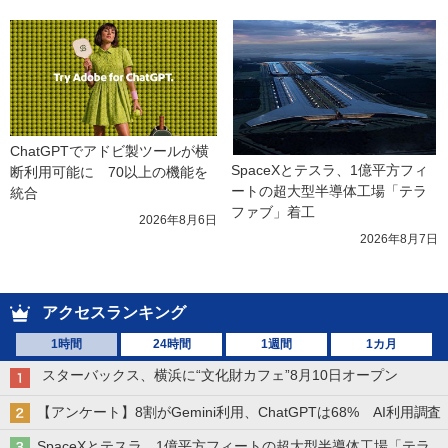
ChatGPTでアドビ製ツールが横
SpaceXとテスラ、1億平方フィ
断利用可能に　70以上の機能を
ートの超大型半導体工場「テラ
統合
ファブ」着工
2026年8月6日
2026年8月7日
アクセスランキング
1時間
24時間
1週間
1カ月
スターバックス、横浜に“文化財カフェ”8月10日オープン
【アンケート】8割がGemini利用、ChatGPTは68% AI利用調査
SpaceXとテスラ、1億平方フィートの超大型半導体工場「テラ