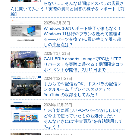
らない……そんな疑問はドスパラの店員さ
んに聞いてみよう！実際の質問と回答の様子をレポート【前
編】
2025年2月28日
Windows 10のサポート終了がまもなく！
Windows 11移行のプランを改めて整理す
る――パーツ交換？PC買い替え？引っ越
しの注意点は？
2025年1月31日
GALLERIA esports LoungeでPC版「FF7
リバース」を実際に遊べる！期間限定コラ
ボイベントが開催、2月11日まで
2024年12月27日
手ぶらで即配信もOK。ドスパラの配信レ
ンタルルーム「プレイスタジオ」で
YouTubeの収録をしてみた！
2024年12月25日
年末年始に新しいPCやパーツがほしいけ
ど今まで使っていたものも処分したい――
そんなときには“中古買取”を有効活用して
みよう！