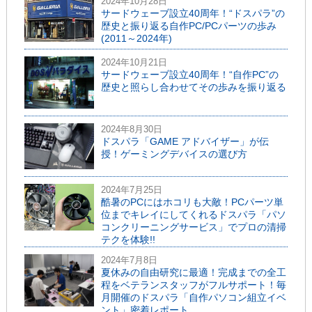
2024年10月28日
サードウェーブ設立40周年！“ドスパラ”の
歴史と振り返る自作PC/PCパーツの歩み
(2011～2024年)
2024年10月21日
サードウェーブ設立40周年！“自作PC”の
歴史と照らし合わせてその歩みを振り返る
2024年8月30日
ドスパラ「GAME アドバイザー」が伝
授！ゲーミングデバイスの選び方
2024年7月25日
酷暑のPCにはホコリも大敵！PCパーツ単
位までキレイにしてくれるドスパラ「パソ
コンクリーニングサービス」でプロの清掃
テクを体験!!
2024年7月8日
夏休みの自由研究に最適！完成までの全工
程をベテランスタッフがフルサポート！毎
月開催のドスパラ「自作パソコン組立イベ
ント」密着レポート