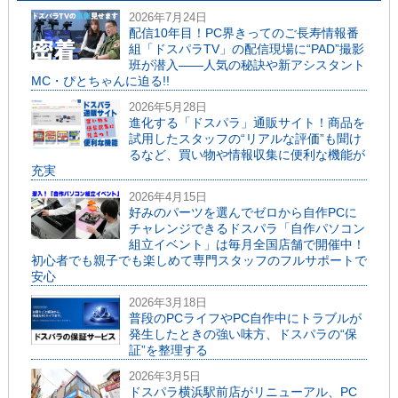
2026年7月24日
配信10年目！PC界きってのご長寿情報番
組「ドスパラTV」の配信現場に“PAD”撮影
班が潜入――人気の秘訣や新アシスタント
MC・ぴとちゃんに迫る!!
2026年5月28日
進化する「ドスパラ」通販サイト！商品を
試用したスタッフの“リアルな評価”も聞け
るなど、買い物や情報収集に便利な機能が
充実
2026年4月15日
好みのパーツを選んでゼロから自作PCに
チャレンジできるドスパラ「自作パソコン
組立イベント」は毎月全国店舗で開催中！
初心者でも親子でも楽しめて専門スタッフのフルサポートで
安心
2026年3月18日
普段のPCライフやPC自作中にトラブルが
発生したときの強い味方、ドスパラの“保
証”を整理する
2026年3月5日
ドスパラ横浜駅前店がリニューアル、PC