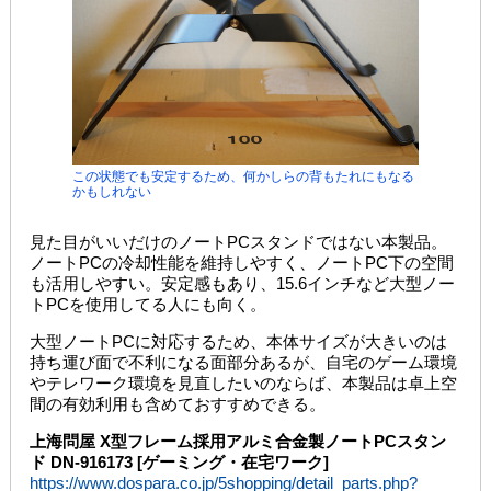
この状態でも安定するため、何かしらの背もたれにもなる
かもしれない
見た目がいいだけのノートPCスタンドではない本製品。
ノートPCの冷却性能を維持しやすく、ノートPC下の空間
も活用しやすい。安定感もあり、15.6インチなど大型ノー
トPCを使用してる人にも向く。
大型ノートPCに対応するため、本体サイズが大きいのは
持ち運び面で不利になる面部分あるが、自宅のゲーム環境
やテレワーク環境を見直したいのならば、本製品は卓上空
間の有効利用も含めておすすめできる。
上海問屋 X型フレーム採用アルミ合金製ノートPCスタン
ド DN-916173 [ゲーミング・在宅ワーク]
https://www.dospara.co.jp/5shopping/detail_parts.php?