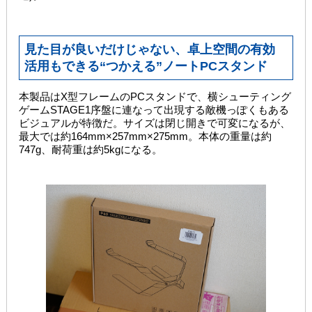
見た目が良いだけじゃない、卓上空間の有効
活用もできる“つかえる”ノートPCスタンド
本製品はX型フレームのPCスタンドで、横シューティング
ゲームSTAGE1序盤に連なって出現する敵機っぽくもある
ビジュアルが特徴だ。サイズは閉じ開きで可変になるが、
最大では約164mm×257mm×275mm。本体の重量は約
747g、耐荷重は約5kgになる。