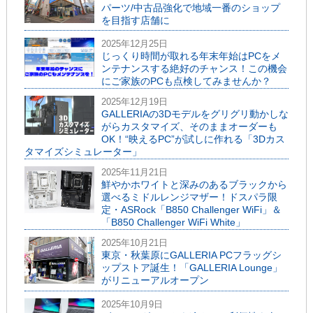
パーツ/中古品強化で地域一番のショップ
を目指す店舗に
2025年12月25日
じっくり時間が取れる年末年始はPCをメ
ンテナンスする絶好のチャンス！この機会
にご家族のPCも点検してみませんか？
2025年12月19日
GALLERIAの3Dモデルをグリグリ動かしな
がらカスタマイズ、そのままオーダーも
OK！“映えるPC”が試しに作れる「3Dカス
タマイズシミュレーター」
2025年11月21日
鮮やかホワイトと深みのあるブラックから
選べるミドルレンジマザー！ドスパラ限
定・ASRock「B850 Challenger WiFi」＆
「B850 Challenger WiFi White」
2025年10月21日
東京・秋葉原にGALLERIA PCフラッグシ
ップストア誕生！「GALLERIA Lounge」
がリニューアルオープン
2025年10月9日