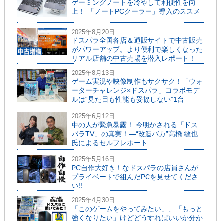
ゲーミングノートを冷やして利便性を向
上！ 「ノートPCクーラー」導入のススメ
2025年8月20日
ドスパラ全国各店＆通販サイトで中古販売
がパワーアップ。より便利で楽しくなった
リアル店舗の中古売場を潜入レポート！
2025年8月13日
ゲーム実況や映像制作もサクサク！「ウォ
ーターチャレンジ×ドスパラ」コラボモデ
ルは“見た目も性能も妥協しない”1台
2025年6月12日
中の人が緊急暴露！ 今明かされる「ドス
パラTV」の真実！―“改造バカ”高橋 敏也
氏によるセルフレポート
2025年5月16日
PC自作大好き！なドスパラの店員さんが
プライベートで組んだPCを見せてくださ
い!!
2025年4月30日
「このゲームをやってみたい」、「もっと
強くなりたい」けどどうすればいいか分か