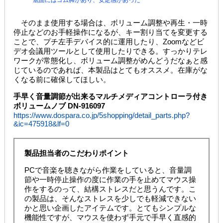
そのまま使用する場合は、ボリューム調整や再生・一時
停止などのお手軽操作になるが、キー割り当てを変更する
ことで、プチ左手デバイス的に運用したり、Zoomなどビ
デオ会議用ツールとして使用したりできる。すっかりテレ
ワークが常態化し、ボリューム調整がめんどうだなぁと感
じているのであれば、本製品はとてもオススメ。在庫がな
くなる前に確保してほしい。
手早く音量調節が出来るマルチメディアコントローラ付き
ボリュームノブ DN-916097
https://www.dospara.co.jp/5shopping/detail_parts.php?
&ic=475918&lf=0
製品担当者のこだわりポイント
PCで音楽を聴きながら作業をしていると、音量調
節や一時停止操作の度に作業の手を止めてマウス操
作をするのって、結構ストレスだと思うんです。こ
の製品は、そんなストレスを少しでも軽減できない
かと思い企画したアイテムです。とてもシンプルな
機能性ですが、マウスを使わず手元で手早く直感的