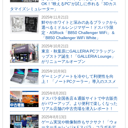
OK！“映えるPC”が試しに作れる「3Dカス
タマイズシミュレーター」
2025年11月21日
鮮やかホワイトと深みのあるブラックから
選べるミドルレンジマザー！ドスパラ限
定・ASRock「B850 Challenger WiFi」＆
「B850 Challenger WiFi White」
2025年10月21日
東京・秋葉原にGALLERIA PCフラッグシ
ップストア誕生！「GALLERIA Lounge」
がリニューアルオープン
2025年10月9日
ゲーミングノートを冷やして利便性を向
上！ 「ノートPCクーラー」導入のススメ
2025年8月20日
ドスパラ全国各店＆通販サイトで中古販売
がパワーアップ。より便利で楽しくなった
リアル店舗の中古売場を潜入レポート！
2025年8月13日
ゲーム実況や映像制作もサクサク！「ウォ
ーターチャレンジ×ドスパラ」コラボモデ