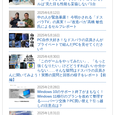
ルは“見た目も性能も妥協しない”1台
2025年6月12日
中の人が緊急暴露！ 今明かされる「ドス
パラTV」の真実！―“改造バカ”高橋 敏也
氏によるセルフレポート
2025年5月16日
PC自作大好き！なドスパラの店員さんが
プライベートで組んだPCを見せてくださ
い!!
2025年4月30日
「このゲームをやってみたい」、「もっと
強くなりたい」けどどうすればいいか分か
らない……そんな疑問はドスパラの店員さ
んに聞いてみよう！実際の質問と回答の様子をレポート【前
編】
2025年2月28日
Windows 10のサポート終了がまもなく！
Windows 11移行のプランを改めて整理す
る――パーツ交換？PC買い替え？引っ越
しの注意点は？
2025年1月31日