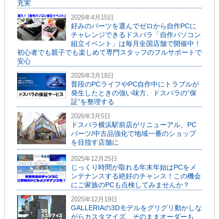
充実
2026年4月15日
好みのパーツを選んでゼロから自作PCに
チャレンジできるドスパラ「自作パソコン
組立イベント」は毎月全国店舗で開催中！
初心者でも親子でも楽しめて専門スタッフのフルサポートで
安心
2026年3月18日
普段のPCライフやPC自作中にトラブルが
発生したときの強い味方、ドスパラの“保
証”を整理する
2026年3月5日
ドスパラ横浜駅前店がリニューアル、PC
パーツ/中古品強化で地域一番のショップ
を目指す店舗に
2025年12月25日
じっくり時間が取れる年末年始はPCをメ
ンテナンスする絶好のチャンス！この機会
にご家族のPCも点検してみませんか？
2025年12月19日
GALLERIAの3Dモデルをグリグリ動かしな
がらカスタマイズ、そのままオーダーも