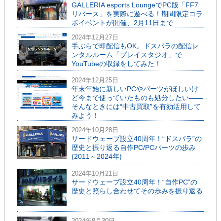
GALLERIA esports LoungeでPC版「FF7
リバース」を実際に遊べる！期間限定コラ
ボイベントが開催、2月11日まで
2024年12月27日
手ぶらで即配信もOK。ドスパラの配信レ
ンタルルーム「プレイスタジオ」で
YouTubeの収録をしてみた！
2024年12月25日
年末年始に新しいPCやパーツがほしいけ
ど今まで使っていたものも処分したい――
そんなときには“中古買取”を有効活用して
みよう！
2024年10月28日
サードウェーブ設立40周年！“ドスパラ”の
歴史と振り返る自作PC/PCパーツの歩み
(2011～2024年)
2024年10月21日
サードウェーブ設立40周年！“自作PC”の
歴史と照らし合わせてその歩みを振り返る
2024年8月30日