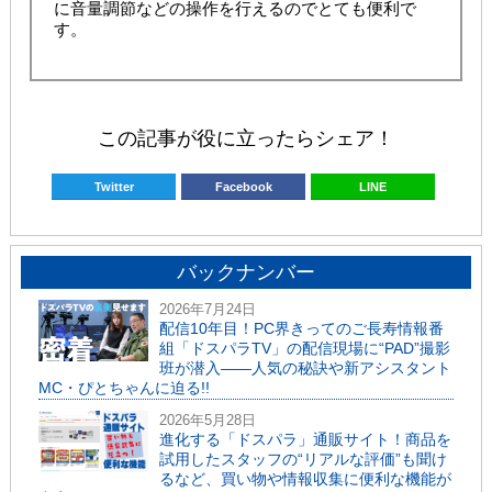
に音量調節などの操作を行えるのでとても便利で
す。
この記事が役に立ったらシェア！
Twitter
Facebook
LINE
バックナンバー
2026年7月24日
配信10年目！PC界きってのご長寿情報番
組「ドスパラTV」の配信現場に“PAD”撮影
班が潜入――人気の秘訣や新アシスタント
MC・ぴとちゃんに迫る!!
2026年5月28日
進化する「ドスパラ」通販サイト！商品を
試用したスタッフの“リアルな評価”も聞け
るなど、買い物や情報収集に便利な機能が