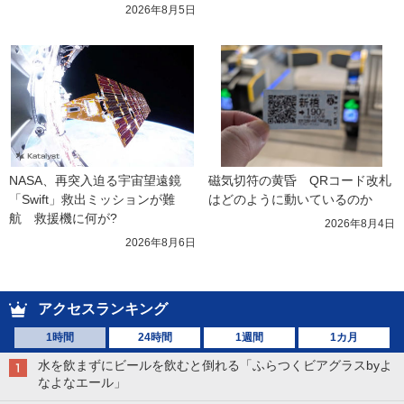
2026年8月5日
NASA、再突入迫る宇宙望遠鏡
磁気切符の黄昏　QRコード改札
「Swift」救出ミッションが難
はどのように動いているのか
航　救援機に何が?
2026年8月4日
2026年8月6日
アクセスランキング
1時間
24時間
1週間
1カ月
水を飲まずにビールを飲むと倒れる「ふらつくビアグラスbyよ
なよなエール」