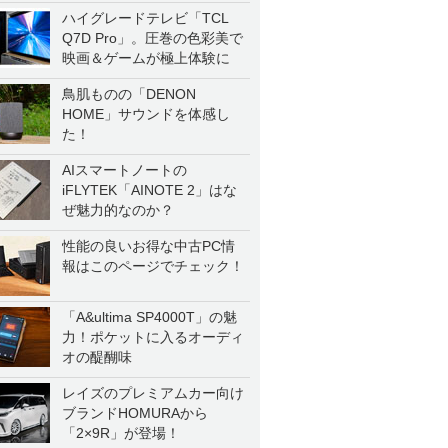
一気に聴く
ハイグレードテレビ「TCL
Q7D Pro」。圧巻の色彩美で
映画＆ゲームが極上体験に
鳥肌ものの「DENON
HOME」サウンドを体感し
た！
AIスマートノートの
iFLYTEK「AINOTE 2」はな
ぜ魅力的なのか？
性能の良いお得な中古PC情
報はこのページでチェック！
「A&ultima SP4000T」の魅
力！ポケットに入るオーディ
オの醍醐味
レイズのプレミアムカー向け
ブランドHOMURAから
「2×9R」が登場！