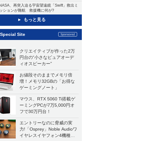
NASA、再突入迫る宇宙望遠鏡「Swift」救出ミ
ッションが難航 救援機に何が?
もっと見る
Special Site
クリエイティブが作った2万
円台の“小さなピュアオーデ
ィオスピーカー”
お値段そのままでメモリ倍
増！メモリ32GBの「お得な
ゲーミングノート」
マウス、RTX 5060 Ti搭載ゲ
ーミングPCが7万5,000円オ
フで30万円台！
エントリーなのに脅威の実
力!「Osprey」Noble Audioワ
イヤレスイヤフォン4機種を