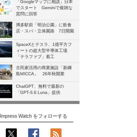
「Googleマップに相談」日本
でスタート Geminiで複雑な
質問に回答
博多駅前「明治公園」に飲食
店・スパ・立体園路 7日開園
SpaceXとテスラ、1億平方フ
ィートの超大型半導体工場
「テラファブ」着工
古民家活用の商業施設「新綱
島MICCA」 26年秋開業
ChatGPT、無料で最新の
「GPT-5.6 Luna」提供
Impress Watch をフォローする