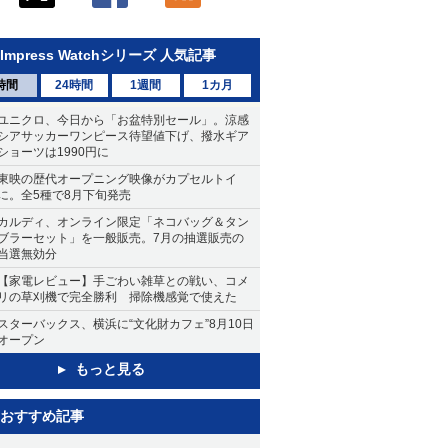
Impress Watchシリーズ 人気記事
時間
24時間
1週間
1カ月
ユニクロ、今日から「お盆特別セール」。涼感
シアサッカーワンピース待望値下げ、撥水ギア
ショーツは1990円に
東映の歴代オープニング映像がカプセルトイ
に。全5種で8月下旬発売
カルディ、オンライン限定「ネコバッグ＆タン
ブラーセット」を一般販売。7月の抽選販売の
当選無効分
【家電レビュー】手ごわい雑草との戦い、コメ
リの草刈機で完全勝利 掃除機感覚で使えた
スターバックス、横浜に“文化財カフェ”8月10日
オープン
もっと見る
おすすめ記事