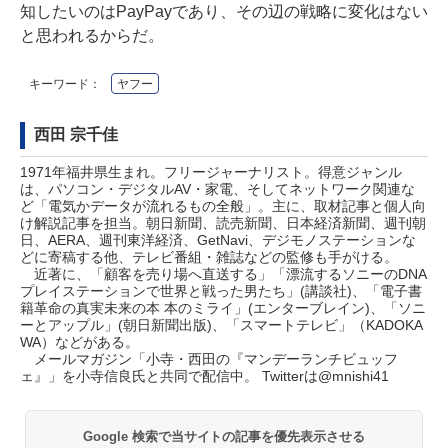
知したいのはPayPayであり、その辺の戦略に変化はない
と思われるからだ。
キーワード：
ヤフー
西田 宗千佳
1971年福井県生まれ。フリージャーナリスト。得意ジャンル
は、パソコン・デジタルAV・家電、そしてネットワーク関連な
ど「電気かデータが流れるもの全般」。主に、取材記事と個人向
け解説記事を担当。朝日新聞、読売新聞、日本経済新聞、週刊朝
日、AERA、週刊東洋経済、GetNavi、デジモノステーションな
どに寄稿する他、テレビ番組・雑誌などの監修も手がける。
近著に、「顧客を売り場へ直送する」「漂流するソニーのDNA
プレイステーションで世界と戦った男たち」(講談社)、「電子書
籍革命の真実未来の本 本のミライ」(エンターブレイン)、「ソニ
ーとアップル」(朝日新聞出版)、「スマートテレビ」（KADOKA
WA）などがある。
メールマガジン「
小寺・西田の『マンデーランチビュッフ
ェ』
」を小寺信良氏と共同で配信中。 Twitterは
@mnishi41
Google 検索で当サイトの記事を優先表示させる