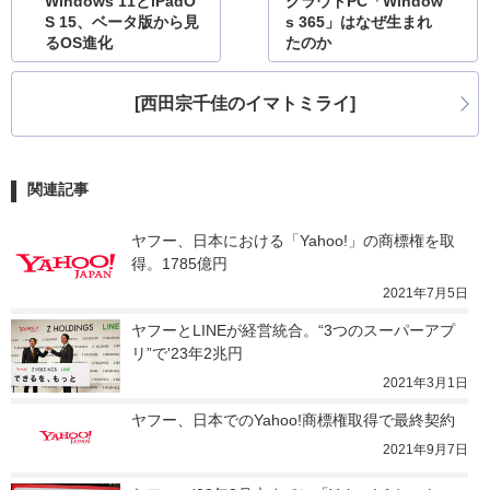
Windows 11とiPadO
クラウドPC「Window
S 15、ベータ版から見
s 365」はなぜ生まれ
るOS進化
たのか
[西田宗千佳のイマトミライ]
関連記事
ヤフー、日本における「Yahoo!」の商標権を取
得。1785億円
2021年7月5日
ヤフーとLINEが経営統合。“3つのスーパーアプ
リ”で'23年2兆円
2021年3月1日
ヤフー、日本でのYahoo!商標権取得で最終契約
2021年9月7日