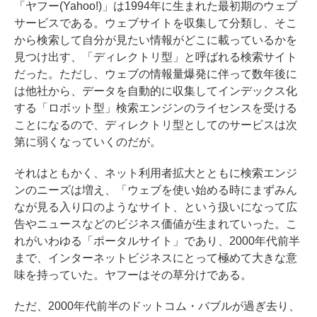
「ヤフー(Yahoo!)」は1994年に生まれた最初期のウェブ
サービスである。ウェブサイトを収集して分類し、そこ
から検索して自分が見たい情報がどこに載っているかを
見つけ出す、「ディレクトリ型」と呼ばれる検索サイト
だった。ただし、ウェブの情報量爆発に伴って数年後に
は他社から、データを自動的に収集してインデックス化
する「ロボット型」検索エンジンのライセンスを受ける
ことになるので、ディレクトリ型としてのサービスは次
第に弱くなっていくのだが。
それはともかく、ネット利用者拡大とともに検索エンジ
ンのニーズは増え、「ウェブを使い始める時にまずみん
なが見る入り口のようなサイト、という扱いになって広
告やニュースなどのビジネス価値が生まれていった。こ
れがいわゆる「ポータルサイト」であり、2000年代前半
まで、インターネットビジネスにとって極めて大きな意
味を持っていた。ヤフーはその草分けである。
ただ、2000年代前半のドットコム・バブルが過ぎ去り、