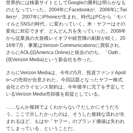
世界的には検索サイトとしてGoogleの勝利は明らかなも
のとなっていった。2004年にFacebookが、2006年にTwi
tterが、2007年にiPhoneが生まれ、時代はPCから「モバ
イルとSNSの時代」に変わっていく。米・ヤフーはその
変化に対応できず、どんどん力を失っていった。2008年
から従業員の大規模レイオフや経営陣の刷新が続く。20
16年7月、事業はVerizon Communicationsに買収され、
さらにAOL(旧America Online)と統合ののち、「Oath」
(現Verizon Media)という新会社を作った。
さらにVerizon Mediaは、今年の5月、投資ファンドApoll
oへの売却が合意された。今回話題となったヤフー株式
会社とのライセンス契約は、今年後半に完了を予定して
いるVerizon Media売却後を前提としている。
……なんか複雑でよくわからない? たしかにそうだろ
う。ここで示したかったのは、そうした複雑な流れが生
まれるほど、もはや「ヤフー」のブランド価値は失われ
てしまっている、ということだ。