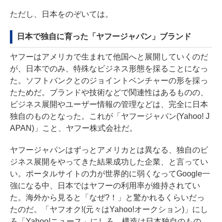
ただし、日本をのぞいては。
日本で独自に育った「ヤフージャパン」ブランド
ヤフーはアメリカで生まれて他国へと展開していくのだ
が、日本でのみ、特殊なビジネス形態を採ることになっ
た。ソフトバンクとのジョイントベンチャーの形を採っ
たためだ。ブランドや技術などで関連性はあるものの、
ビジネス展開やユーザー情報の管理などは、完全に日本
独自のものとなった。これが「ヤフージャパン(Yahoo! J
APAN)」こと、ヤフー株式会社だ。
ヤフージャパンはずっとアメリカとは異なる、独自のビ
ジネス展開をやってきた結果成功した企業、と言ってい
い。ポータルサイトの力が世界的に弱くなってGoogle一
強になる中、日本ではヤフーの利用率が維持されてい
た。海外から見ると「なぜ?！」と驚かれるくらいだっ
たのだ。「ヤフオク!(元々はYahoo!オークション)」にし
ろ「Yahoo!ニュース」にしろ、構造は日本独自のもの。