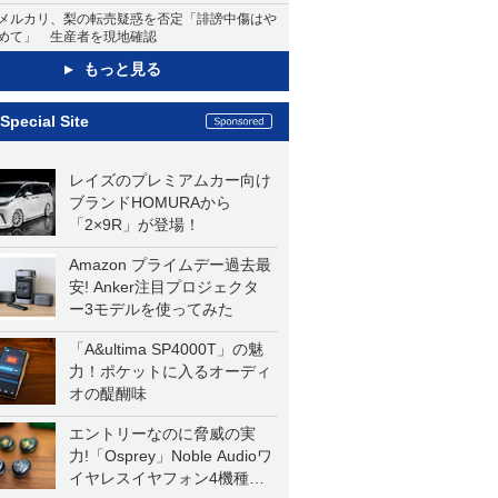
メルカリ、梨の転売疑惑を否定「誹謗中傷はや
めて」 生産者を現地確認
もっと見る
Special Site
レイズのプレミアムカー向け
ブランドHOMURAから
「2×9R」が登場！
Amazon プライムデー過去最
安! Anker注目プロジェクタ
ー3モデルを使ってみた
「A&ultima SP4000T」の魅
力！ポケットに入るオーディ
オの醍醐味
エントリーなのに脅威の実
力!「Osprey」Noble Audioワ
イヤレスイヤフォン4機種を