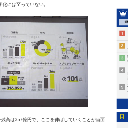
字化には至っていない。
1
ン残高は357億円で、ここを伸ばしていくことが当面