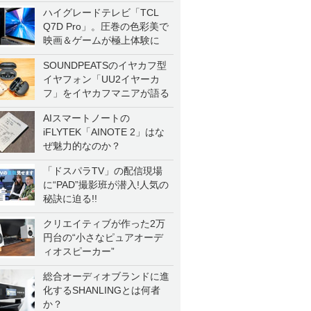
一気に聴く
ハイグレードテレビ「TCL
Q7D Pro」。圧巻の色彩美で
映画＆ゲームが極上体験に
SOUNDPEATSのイヤカフ型
イヤフォン「UU2イヤーカ
フ」をイヤカフマニアが語る
AIスマートノートの
iFLYTEK「AINOTE 2」はな
ぜ魅力的なのか？
「ドスパラTV」の配信現場
に“PAD”撮影班が潜入!人気の
秘訣に迫る!!
クリエイティブが作った2万
円台の“小さなピュアオーデ
ィオスピーカー”
総合オーディオブランドに進
化するSHANLINGとは何者
か？