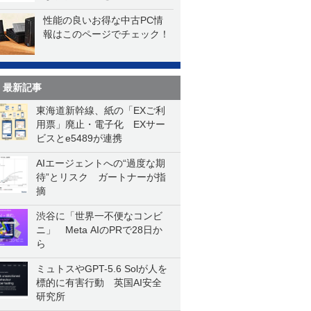
性能の良いお得な中古PC情
報はこのページでチェック！
最新記事
東海道新幹線、紙の「EXご利
用票」廃止・電子化 EXサー
ビスとe5489が連携
AIエージェントへの“過度な期
待”とリスク ガートナーが指
摘
渋谷に「世界一不便なコンビ
ニ」 Meta AIのPRで28日か
ら
ミュトスやGPT-5.6 Solが人を
標的に有害行動 英国AI安全
研究所