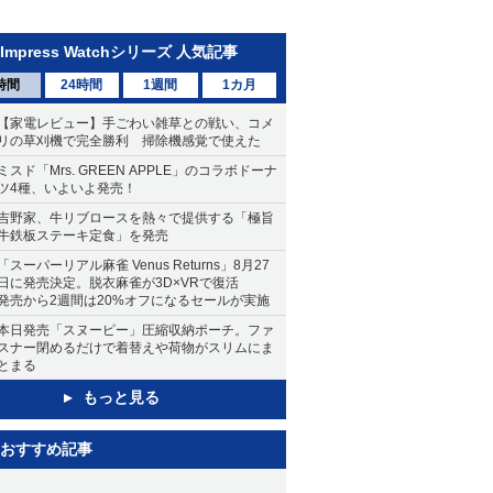
Impress Watchシリーズ 人気記事
時間
24時間
1週間
1カ月
【家電レビュー】手ごわい雑草との戦い、コメ
リの草刈機で完全勝利 掃除機感覚で使えた
ミスド「Mrs. GREEN APPLE」のコラボドーナ
ツ4種、いよいよ発売！
吉野家、牛リブロースを熱々で提供する「極旨
牛鉄板ステーキ定食」を発売
「スーパーリアル麻雀 Venus Returns」8月27
日に発売決定。脱衣麻雀が3D×VRで復活
発売から2週間は20%オフになるセールが実施
本日発売「スヌーピー」圧縮収納ポーチ。ファ
スナー閉めるだけで着替えや荷物がスリムにま
とまる
もっと見る
おすすめ記事