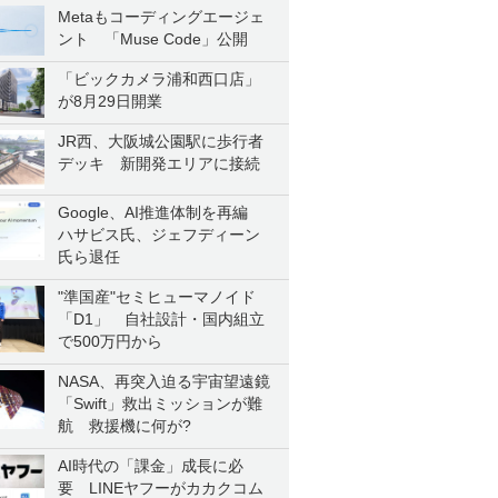
Metaもコーディングエージェ
ント 「Muse Code」公開
「ビックカメラ浦和西口店」
が8月29日開業
JR西、大阪城公園駅に歩行者
デッキ 新開発エリアに接続
Google、AI推進体制を再編
ハサビス氏、ジェフディーン
氏ら退任
"準国産"セミヒューマノイド
「D1」 自社設計・国内組立
で500万円から
NASA、再突入迫る宇宙望遠鏡
「Swift」救出ミッションが難
航 救援機に何が?
AI時代の「課金」成長に必
要 LINEヤフーがカカクコム