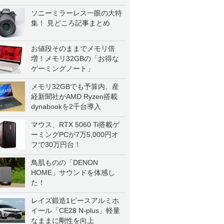
ソニーミラーレス一眼の大特
集！ 見どころ記事まとめ
お値段そのままでメモリ倍
増！メモリ32GBの「お得な
ゲーミングノート」
メモリ32GBでも予算内。産
経新聞社がAMD Ryzen搭載
dynabookを2千台導入
マウス、RTX 5060 Ti搭載ゲ
ーミングPCが7万5,000円オ
フで30万円台！
鳥肌ものの「DENON
HOME」サウンドを体感し
た！
レイズ鍛造1ピースアルミホ
イール「CE28 N-plus」軽量
なままに剛性を向上