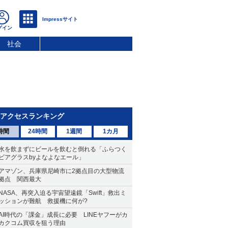
社会
アクセスランキング
時間
24時間
1週間
1カ月
水を飲まずにビールを飲むと倒れる「ふらつく
ビアグラスbyよなよなエール」
アマゾン、兵庫県尼崎市に2拠点目の大型物流
拠点 関西最大
NASA、再突入迫る宇宙望遠鏡「Swift」救出ミ
ッションが難航 救援機に何が?
AI時代の「課金」成長に必要 LINEヤフーがカ
カクコム買収を狙う理由