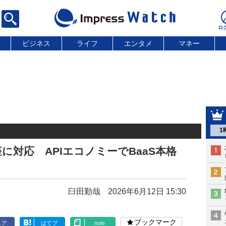
ビジネス
ライフ
エンタメ
マネー
1
に対応 APIエコノミーでBaaS本格
臼田勤哉
2026年6月12日 15:30
ブックマーク
ェア
はてブ
note