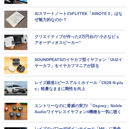
AIスマートノートのiFLYTEK「AINOTE 2」はな
ぜ魅力的なのか？
クリエイティブが作った2万円台の“小さなピュ
アオーディオスピーカー”
SOUNDPEATSのイヤカフ型イヤフォン「UU2イ
ヤーカフ」をイヤカフマニアが語る
レイズ鍛造1ピースアルミホイール「CE28 N-plu
s」軽量なままに剛性を向上
エントリーなのに脅威の実力!「Osprey」Noble 
Audioワイヤレスイヤフォン4機種を一気に聴く
レイズのパワーデザインホイール「M6」に新色