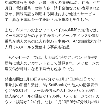
や請求情報を照会した際、他人の情報(氏名、住所、生年
月日、電話番号、契約内容、請求金額など)が表示された
ほか、回線認証を利用する同社および他社のサービス
で、異なる電話番号で認証される事象も発生した。
また、S!メールおよびワイモバイルのMMSの送信では、
メール本文はそのままで送信元のメールアドレスや電話
番号が他人のものに入れ替わる事象や、Android端末で他
人宛てのメールを受信する事象も確認。
「+メッセージ」では、初期設定時やアカウント情報更
新時に他人のアカウントとして登録され、メッセージの
送受信が可能になる不具合も起きていた。
発生期間は1月13日9時47分から1月17日2時22分まで。
事象別の影響件数は、My SoftBankでの他人の情報表示
などが2,019件、メール送信元の入れ替わりが2,209件、
他人宛てメールの受信が1,906件、+メッセージでのアカ
ウント誤認が2,241件。なお、1月13日9時47分以前の影