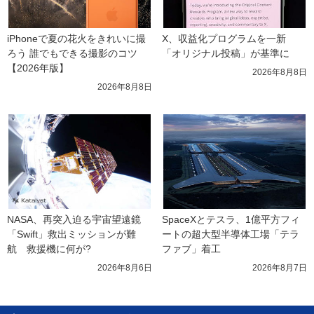
iPhoneで夏の花火をきれいに撮
X、収益化プログラムを一新　
ろう 誰でもできる撮影のコツ
「オリジナル投稿」が基準に
【2026年版】
2026年8月8日
2026年8月8日
NASA、再突入迫る宇宙望遠鏡
SpaceXとテスラ、1億平方フィ
「Swift」救出ミッションが難
ートの超大型半導体工場「テラ
航　救援機に何が?
ファブ」着工
2026年8月6日
2026年8月7日