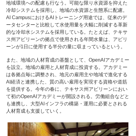
地域環境への配慮も行なう。可能な限り水資源を抑えた
冷却システムを採用し、地域の水資源と生態系に配慮。
AI CampusにおけるAIトレーニング用途では、従来のデ
ータセンターと比較して水使用量を大幅に削減する革新
的な冷却水システムを採用している。たとえば、テキサ
ス州アビリーンの拠点で使用される年間水量は、アビリ
ーンが1日に使用する半分の量に収まっているという。
また、地域の人材育成の基盤として、OpenAIアカデミー
を設立。地域の雇用と人材育成に投資する。アカデミー
は各拠点毎に調整され、地元の雇用主や地域で進化する
AI経済と連携した、質の高い雇用を実現する資格や道筋
を提供する。今年の春に、テキサス州アビリーンにおい
て初のOpenAIアカデミーが開設される。労働組合などと
も連携し、大型AIインフラの構築・運用に必要とされる
人材育成も支援していく。