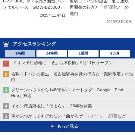
G-SHOCK、MIP液晶と新造フル
名駅ヨドバシの誕生　名古屋駅
メタルケース「GMW-BZ5000」
再開発の行方と「期間限定」の
理由
2025年11月4日
2026年8月10日
アクセスランキング
1時間
24時間
1週間
1カ月
イオン津店跡地に「そよら津桜橋」9月11日オープン
名駅ヨドバシの誕生 名古屋駅再開発の行方と「期間限定」の理
由
グリーンハウスから1480円のスマートタグ Google「Find
Hub」対応
イオン津店跡地に「そよら」 26年秋開業
車がぶつかっても折れない「曲がるゲートバー」 JR西など
もっと見る