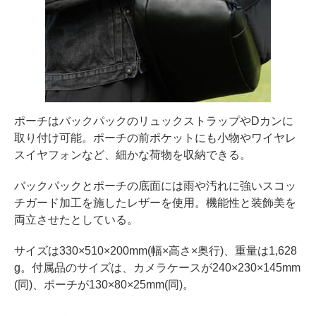
ポーチはバックパックのリュックストラップやDカンに
取り付け可能。ポーチの前ポケットにも小物やワイヤレ
スイヤフォンなど、細かな荷物を収納できる。
バックパックとポーチの底面には雨や汚れに強いスコッ
チガード加工を施したレザーを使用。機能性と装飾美を
両立させたとしている。
サイズは330×510×200mm(幅×高さ×奥行)、重量は1,628
g。付属品のサイズは、カメラケースが240×230×145mm
(同)、ポーチが130×80×25mm(同)。