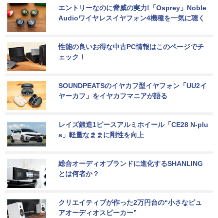
エントリーなのに脅威の実力!「Osprey」Noble 
Audioワイヤレスイヤフォン4機種を一気に聴く
性能の良いお得な中古PC情報はこのページでチ
ェック！
SOUNDPEATSのイヤカフ型イヤフォン「UU2イ
ヤーカフ」をイヤカフマニアが語る
レイズ鍛造1ピースアルミホイール「CE28 N-plu
s」軽量なままに剛性を向上
総合オーディオブランドに進化するSHANLING
とは何者か？
クリエイティブが作った2万円台の“小さなピュ
アオーディオスピーカー”