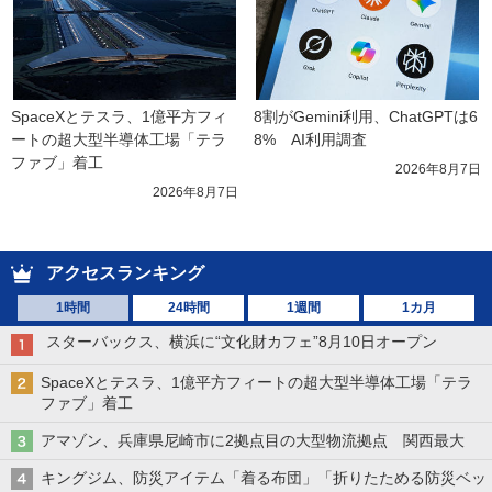
SpaceXとテスラ、1億平方フィ
8割がGemini利用、ChatGPTは6
ートの超大型半導体工場「テラ
8%　AI利用調査
ファブ」着工
2026年8月7日
2026年8月7日
アクセスランキング
1時間
24時間
1週間
1カ月
スターバックス、横浜に“文化財カフェ”8月10日オープン
SpaceXとテスラ、1億平方フィートの超大型半導体工場「テラ
ファブ」着工
アマゾン、兵庫県尼崎市に2拠点目の大型物流拠点 関西最大
キングジム、防災アイテム「着る布団」「折りたためる防災ベッ