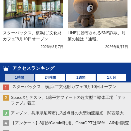
スターバックス、横浜に“文化財
LINEに誘導されるSNS詐欺、対
カフェ”8月10日オープン
策の鍵は「通報」
2026年8月7日
2026年8月7日
アクセスランキング
1時間
24時間
1週間
1カ月
スターバックス、横浜に“文化財カフェ”8月10日オープン
SpaceXとテスラ、1億平方フィートの超大型半導体工場「テラ
ファブ」着工
アマゾン、兵庫県尼崎市に2拠点目の大型物流拠点 関西最大
【アンケート】8割がGemini利用、ChatGPTは68% AI利用調査