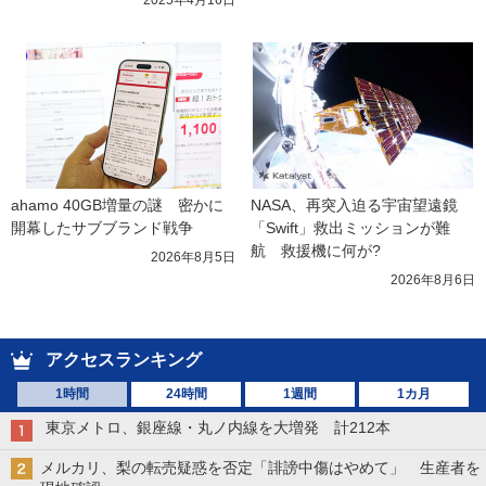
2025年4月16日
ahamo 40GB増量の謎　密かに
NASA、再突入迫る宇宙望遠鏡
開幕したサブブランド戦争
「Swift」救出ミッションが難
航　救援機に何が?
2026年8月5日
2026年8月6日
アクセスランキング
1時間
24時間
1週間
1カ月
東京メトロ、銀座線・丸ノ内線を大増発 計212本
メルカリ、梨の転売疑惑を否定「誹謗中傷はやめて」 生産者を