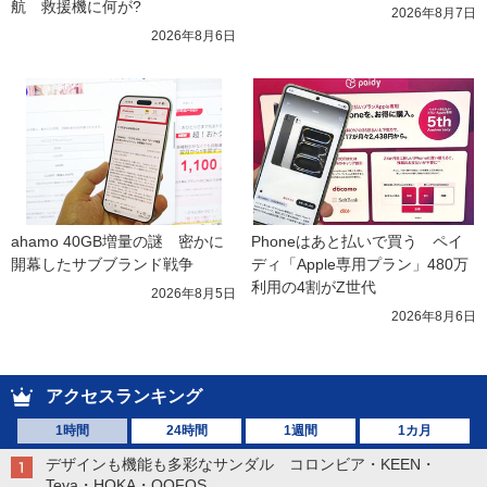
航　救援機に何が?
2026年8月7日
2026年8月6日
ahamo 40GB増量の謎　密かに
Phoneはあと払いで買う　ペイ
開幕したサブブランド戦争
ディ「Apple専用プラン」480万
利用の4割がZ世代
2026年8月5日
2026年8月6日
アクセスランキング
1時間
24時間
1週間
1カ月
デザインも機能も多彩なサンダル コロンビア・KEEN・
Teva・HOKA・OOFOS