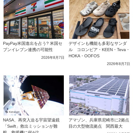
PayPay米国進出を占う? 米国セ
デザインも機能も多彩なサンダ
ブンイレブン連携の可能性
ル　コロンビア・KEEN・Teva・
HOKA・OOFOS
2026年8月7日
2026年8月7日
NASA、再突入迫る宇宙望遠鏡
アマゾン、兵庫県尼崎市に2拠点
「Swift」救出ミッションが難
目の大型物流拠点　関西最大
航　救援機に何が?