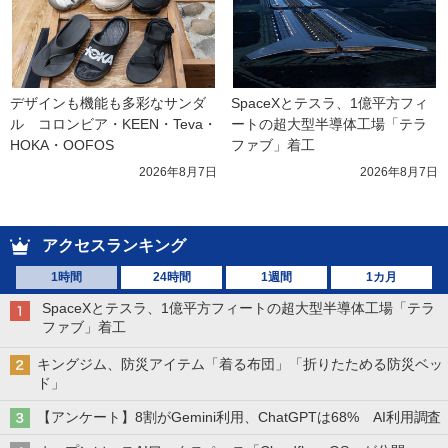
デザインも機能も多彩なサンダ
SpaceXとテスラ、1億平方フィ
ル　コロンビア・KEEN・Teva・
ートの超大型半導体工場「テラ
HOKA・OOFOS
ファブ」着工
2026年8月7日
2026年8月7日
アクセスランキング
1時間
24時間
1週間
1カ月
SpaceXとテスラ、1億平方フィートの超大型半導体工場「テラ
ファブ」着工
キングジム、防災アイテム「着る布団」「折りたためる防災ベッ
ド」
【アンケート】8割がGemini利用、ChatGPTは68% AI利用調査