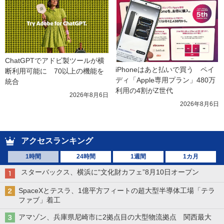
ChatGPTでアドビ製ツールが横
iPhoneはあと払いで買う　ペイ
断利用可能に　70以上の機能を
ディ「Apple専用プラン」480万
統合
利用の4割がZ世代
2026年8月6日
2026年8月6日
アクセスランキング
1時間
24時間
1週間
1カ月
スターバックス、横浜に“文化財カフェ”8月10日オープン
SpaceXとテスラ、1億平方フィートの超大型半導体工場「テラ
ファブ」着工
アマゾン、兵庫県尼崎市に2拠点目の大型物流拠点 関西最大