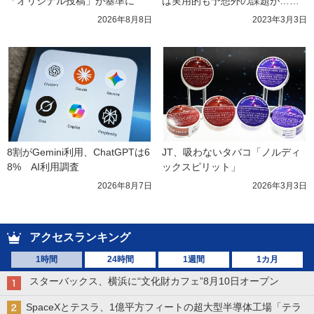
「オリジナル投稿」が基準に
は実用的も予想外の課題が……
2026年8月8日
2023年3月3日
8割がGemini利用、ChatGPTは6
JT、吸わないタバコ「ノルディ
8%　AI利用調査
ックスピリット」
2026年8月7日
2026年3月3日
アクセスランキング
1時間
24時間
1週間
1カ月
スターバックス、横浜に“文化財カフェ”8月10日オープン
SpaceXとテスラ、1億平方フィートの超大型半導体工場「テラ