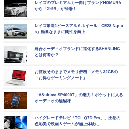
レイズのプレミアムカー向けブランドHOMURA
から「2×9R」が登場！
レイズ鍛造1ピースアルミホイール「CE28 N-plu
s」軽量なままに剛性を向上
総合オーディオブランドに進化するSHANLING
とは何者か？
お値段そのままでメモリ倍増！メモリ32GBの
「お得なゲーミングノート」
「A&ultima SP4000T」の魅力！ポケットに入る
オーディオの醍醐味
ハイグレードテレビ「TCL Q7D Pro」。圧巻の
色彩美で映画＆ゲームが極上体験に