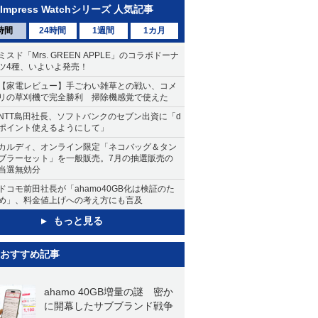
Impress Watchシリーズ 人気記事
時間
24時間
1週間
1カ月
ミスド「Mrs. GREEN APPLE」のコラボドーナ
ツ4種、いよいよ発売！
【家電レビュー】手ごわい雑草との戦い、コメ
リの草刈機で完全勝利 掃除機感覚で使えた
NTT島田社長、ソフトバンクのセブン出資に「d
ポイント使えるようにして」
カルディ、オンライン限定「ネコバッグ＆タン
ブラーセット」を一般販売。7月の抽選販売の
当選無効分
ドコモ前田社長が「ahamo40GB化は検証のた
め」、料金値上げへの考え方にも言及
もっと見る
おすすめ記事
ahamo 40GB増量の謎 密か
に開幕したサブブランド戦争