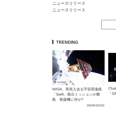
ニュースリリース
ニュースリリース
TRENDING
Ch
NASA、再突入迫る宇宙望遠鏡
「GP
「Swift」救出ミッションが難
航 救援機に何が?
2026年8月6日