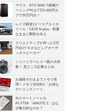
マウス、RTX 5060 Ti搭載ゲ
ーミングPCが7万5,000円オ
フで30万円台！
レイズ鍛造1ピースアルミホ
イール「CE28 N-plus」軽量
なままに剛性を向上
クリエイティブが作った2万
円台の“小さなピュアオーデ
ィオスピーカー”
ソニーミラーレス一眼の大特
集！ 見どころ記事まとめ
お値段そのままでメモリ倍
増！メモリ32GBの「お得な
ゲーミングノート」
AIスマートノートの
iFLYTEK「AINOTE 2」はな
ぜ魅力的なのか？