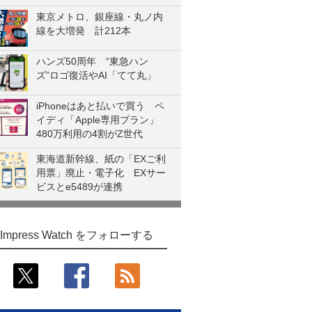
東京メトロ、銀座線・丸ノ内
線を大増発 計212本
ハンズ50周年 “東急ハン
ズ”ロゴ復活やAI「てて丸」
iPhoneはあと払いで買う ペ
イディ「Apple専用プラン」
480万利用の4割がZ世代
東海道新幹線、紙の「EXご利
用票」廃止・電子化 EXサー
ビスとe5489が連携
Impress Watch をフォローする