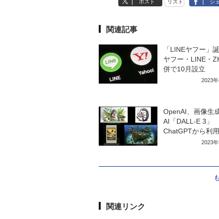
ポスト
リスト
シ
関連記事
「LINEヤフー
ヤフー・LINE・Z
併で10月設立
2023
OpenAI、画像生
AI「DALL-E 3」
ChatGPTから利
2023
関連リンク