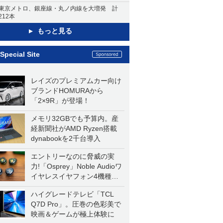
東京メトロ、銀座線・丸ノ内線を大増発 計
212本
もっと見る
Special Site
レイズのプレミアムカー向け
ブランドHOMURAから
「2×9R」が登場！
メモリ32GBでも予算内。産
経新聞社がAMD Ryzen搭載
dynabookを2千台導入
エントリーなのに脅威の実
力!「Osprey」Noble Audioワ
イヤレスイヤフォン4機種を
一気に聴く
ハイグレードテレビ「TCL
Q7D Pro」。圧巻の色彩美で
映画＆ゲームが極上体験に