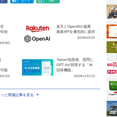
ェア
はてブ
note
」誕生
楽天とOpenAIが協業
HD合
最新APIを優先的に提供
2023年8月2日
年4月28日
成
Yahoo!知恵袋、質問に
GPT-4が回答する「AI
用可能
回答機能」
年9月21日
2023年11月17日
もっと関連記事を見る