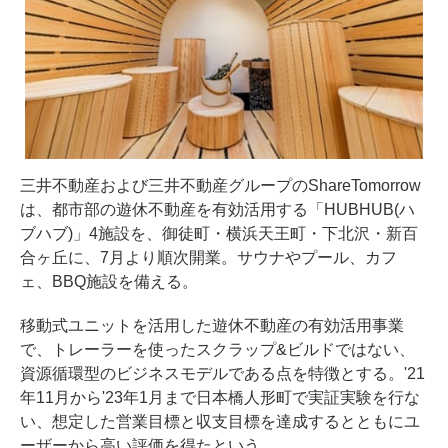
三井不動産および三井不動産グループのShareTomorrow
は、都市部の遊休不動産を有効活用する「HUBHUB(ハ
ブハブ)」4施設を、御徒町・横浜天王町・下北沢・新百
合ヶ丘に、7月より順次開業。サウナやプール、カフ
ェ、BBQ施設を備える。
移動式ユニットを活用した遊休不動産の有効活用事業
で、トレーラーを使ったスクラップ&ビルドではない、
資源循環型のビジネスモデルである点を特徴とする。'21
年11月から'23年1月まで日本橋人形町で実証実験を行な
い、想定した営業目標と収支目標を達成するとともにユ
ーザーから高い評価を得たという。