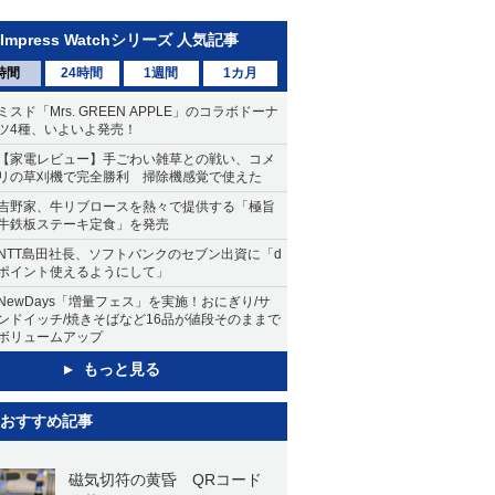
Impress Watchシリーズ 人気記事
時間
24時間
1週間
1カ月
ミスド「Mrs. GREEN APPLE」のコラボドーナ
ツ4種、いよいよ発売！
【家電レビュー】手ごわい雑草との戦い、コメ
リの草刈機で完全勝利 掃除機感覚で使えた
吉野家、牛リブロースを熱々で提供する「極旨
牛鉄板ステーキ定食」を発売
NTT島田社長、ソフトバンクのセブン出資に「d
ポイント使えるようにして」
NewDays「増量フェス」を実施！おにぎり/サ
ンドイッチ/焼きそばなど16品が値段そのままで
ボリュームアップ
もっと見る
おすすめ記事
磁気切符の黄昏 QRコード