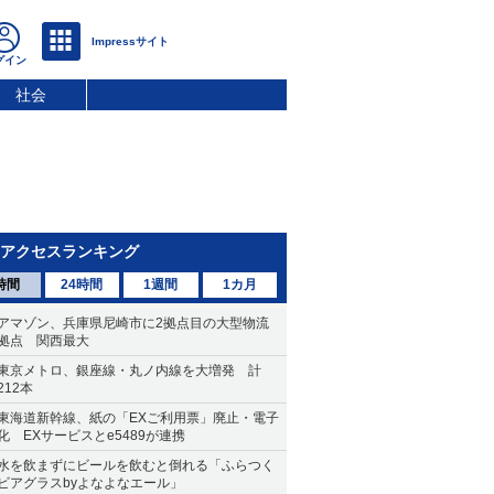
社会
アクセスランキング
時間
24時間
1週間
1カ月
アマゾン、兵庫県尼崎市に2拠点目の大型物流
拠点 関西最大
東京メトロ、銀座線・丸ノ内線を大増発 計
212本
東海道新幹線、紙の「EXご利用票」廃止・電子
化 EXサービスとe5489が連携
水を飲まずにビールを飲むと倒れる「ふらつく
ビアグラスbyよなよなエール」