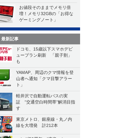
お値段そのままでメモリ倍
増！メモリ32GBの「お得な
ゲーミングノート」
最新記事
ドコモ、15歳以下スマホデビ
ュープラン刷新 「親子割」
も
YAMAP、周辺のクマ情報を登
山者へ通知「クマ目撃アラー
ト」
軽井沢で自動運転バスの実
証 “交通空白時間帯”解消目指
す
東京メトロ、銀座線・丸ノ内
線を大増発 計212本