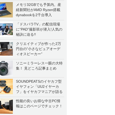
メモリ32GBでも予算内。産
経新聞社がAMD Ryzen搭載
dynabookを2千台導入
「ドスパラTV」の配信現場
に“PAD”撮影班が潜入!人気の
秘訣に迫る!!
クリエイティブが作った2万
円台の“小さなピュアオーデ
ィオスピーカー”
ソニーミラーレス一眼の大特
集！ 見どころ記事まとめ
SOUNDPEATSのイヤカフ型
イヤフォン「UU2イヤーカ
フ」をイヤカフマニアが語る
性能の良いお得な中古PC情
報はこのページでチェック！