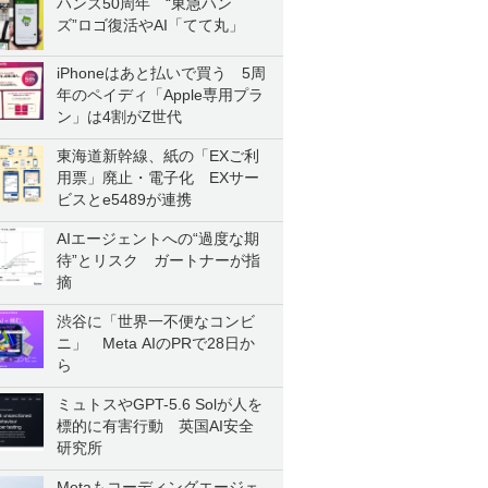
ハンズ50周年 “東急ハン
ズ”ロゴ復活やAI「てて丸」
iPhoneはあと払いで買う 5周
年のペイディ「Apple専用プラ
ン」は4割がZ世代
東海道新幹線、紙の「EXご利
用票」廃止・電子化 EXサー
ビスとe5489が連携
AIエージェントへの“過度な期
待”とリスク ガートナーが指
摘
渋谷に「世界一不便なコンビ
ニ」 Meta AIのPRで28日か
ら
ミュトスやGPT-5.6 Solが人を
標的に有害行動 英国AI安全
研究所
Metaもコーディングエージェ