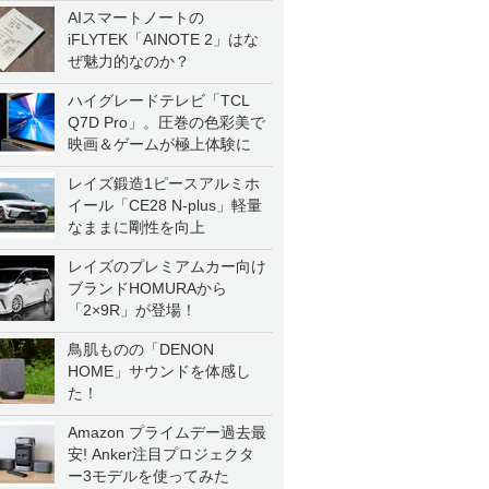
AIスマートノートの
iFLYTEK「AINOTE 2」はな
ぜ魅力的なのか？
ハイグレードテレビ「TCL
Q7D Pro」。圧巻の色彩美で
映画＆ゲームが極上体験に
レイズ鍛造1ピースアルミホ
イール「CE28 N-plus」軽量
なままに剛性を向上
レイズのプレミアムカー向け
ブランドHOMURAから
「2×9R」が登場！
鳥肌ものの「DENON
HOME」サウンドを体感し
た！
Amazon プライムデー過去最
安! Anker注目プロジェクタ
ー3モデルを使ってみた