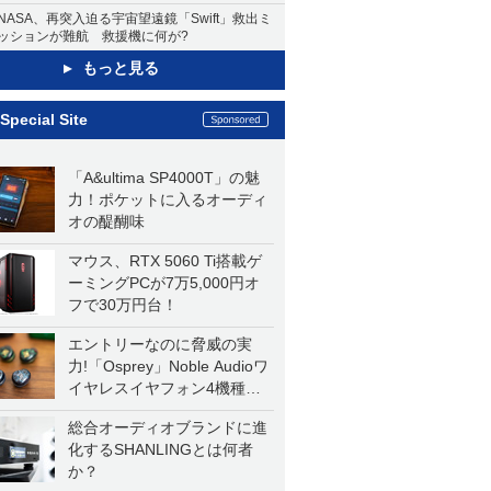
NASA、再突入迫る宇宙望遠鏡「Swift」救出ミ
ッションが難航 救援機に何が?
もっと見る
Special Site
「A&ultima SP4000T」の魅
力！ポケットに入るオーディ
オの醍醐味
マウス、RTX 5060 Ti搭載ゲ
ーミングPCが7万5,000円オ
フで30万円台！
エントリーなのに脅威の実
力!「Osprey」Noble Audioワ
イヤレスイヤフォン4機種を
一気に聴く
総合オーディオブランドに進
化するSHANLINGとは何者
か？