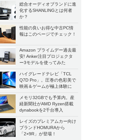
総合オーディオブランドに進
化するSHANLINGとは何者
か？
性能の良いお得な中古PC情
報はこのページでチェック！
Amazon プライムデー過去最
安! Anker注目プロジェクタ
ー3モデルを使ってみた
ハイグレードテレビ「TCL
Q7D Pro」。圧巻の色彩美で
映画＆ゲームが極上体験に
メモリ32GBでも予算内。産
経新聞社がAMD Ryzen搭載
dynabookを2千台導入
レイズのプレミアムカー向け
ブランドHOMURAから
「2×9R」が登場！