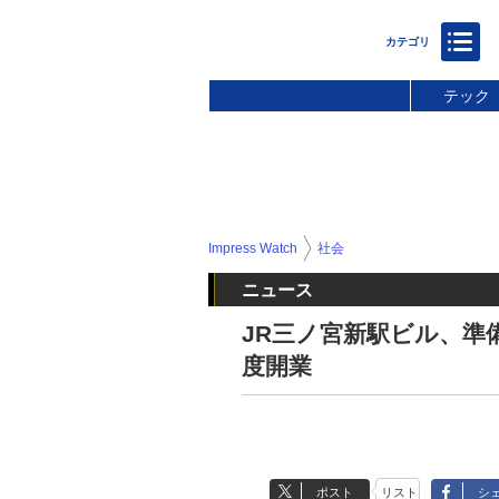
テック
Impress Watch
社会
ニュース
JR三ノ宮新駅ビル、準
度開業
ポスト
リスト
シ