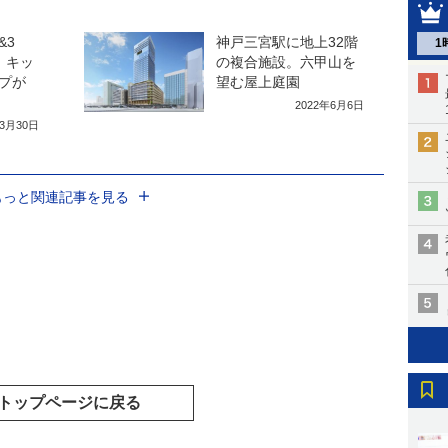
&3
神戸三宮駅に地上32階
1
。キッ
の複合施設。六甲山を
プが
望む屋上庭園
2022年6月6日
年3月30日
もっと関連記事を見る
トップページに戻る