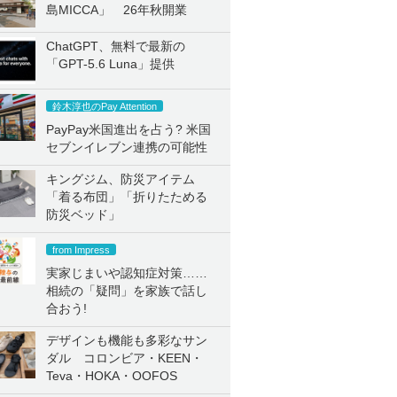
島MICCA」 26年秋開業
ChatGPT、無料で最新の
「GPT-5.6 Luna」提供
鈴木淳也のPay Attention
PayPay米国進出を占う? 米国
セブンイレブン連携の可能性
キングジム、防災アイテム
「着る布団」「折りたためる
防災ベッド」
from Impress
実家じまいや認知症対策……
相続の「疑問」を家族で話し
合おう!
デザインも機能も多彩なサン
ダル コロンビア・KEEN・
Teva・HOKA・OOFOS