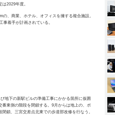
は2029年度。
60mの、商業、ホテル、オフィスを擁する複合施設。
体工事着手が計画されている。
よび地下の新駅ビルの準備工事にかかる箇所に仮囲
交番東側の階段を閉鎖する。9月からは地上の、ポ
段閉鎖、三宮交差点北東での歩道部改修を行なう。