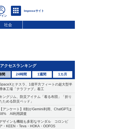
社会
アクセスランキング
時間
24時間
1週間
1カ月
SpaceXとテスラ、1億平方フィートの超大型半
導体工場「テラファブ」着工
キングジム、防災アイテム「着る布団」「折り
たためる防災ベッド」
【アンケート】8割がGemini利用、ChatGPTは
68% AI利用調査
デザインも機能も多彩なサンダル コロンビ
ア・KEEN・Teva・HOKA・OOFOS