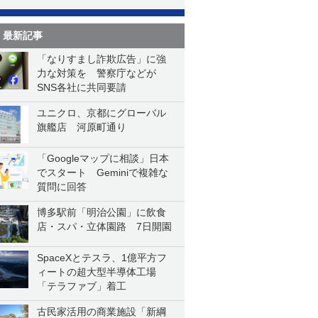
最新記事
「なりすまし詐欺広告」に強
力な対策を 警察庁などが
SNS各社に共同要請
ユニクロ、京都にグローバル
旗艦店 河原町通り
「Googleマップに相談」日本
でスタート Geminiで複雑な
質問に回答
博多駅前「明治公園」に飲食
店・スパ・立体園路 7日開園
SpaceXとテスラ、1億平方フ
ィートの超大型半導体工場
「テラファブ」着工
古民家活用の商業施設「新綱