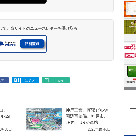
登録して、当サイトのニュースレターを受け取る
ェア
はてブ
note
口。
神戸三宮、新駅ビルや
'29
周辺再整備。神戸市、
JR西、URが連携
年3月30日
2021年10月6日