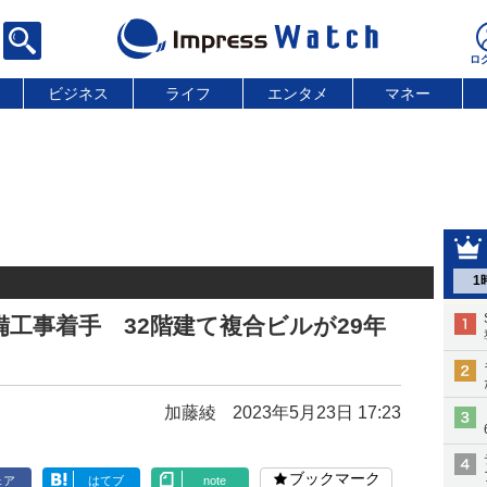
ビジネス
ライフ
エンタメ
マネー
1
備工事着手 32階建て複合ビルが29年
加藤綾
2023年5月23日 17:23
ブックマーク
ェア
はてブ
note