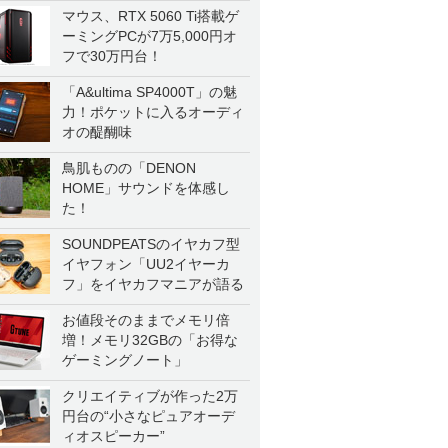
マウス、RTX 5060 Ti搭載ゲ
ーミングPCが7万5,000円オ
フで30万円台！
「A&ultima SP4000T」の魅
力！ポケットに入るオーディ
オの醍醐味
鳥肌ものの「DENON
HOME」サウンドを体感し
た！
SOUNDPEATSのイヤカフ型
イヤフォン「UU2イヤーカ
フ」をイヤカフマニアが語る
お値段そのままでメモリ倍
増！メモリ32GBの「お得な
ゲーミングノート」
クリエイティブが作った2万
円台の“小さなピュアオーデ
ィオスピーカー”