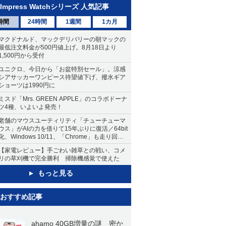
Impress Watchシリーズ 人気記事
時間
24時間
1週間
1カ月
マクドナルド、マックデリバリーの朝マックの
最低注文料金が500円値上げ。8月18日より
1,500円から受付
ユニクロ、今日から「お盆特別セール」。涼感
シアサッカーワンピース待望値下げ、撥水ギア
ショーツは1990円に
ミスド「Mrs. GREEN APPLE」のコラボドーナ
ツ4種、いよいよ発売！
老舗のマウスユーティリティ「チューチューマ
ウス」がAIの力を借りて15年ぶりに復活／64bit
化、Windows 10/11、「Chrome」も走り回
る。復活記念で2026年末まで500円
【家電レビュー】手ごわい雑草との戦い、コメ
リの草刈機で完全勝利 掃除機感覚で使えた
もっと見る
おすすめ記事
ahamo 40GB増量の謎 密か