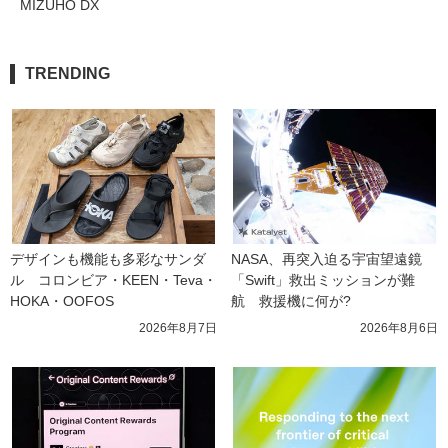
MIZUHO DX
TRENDING
デザインも機能も多彩なサンダ
NASA、再突入迫る宇宙望遠鏡
ル　コロンビア・KEEN・Teva・
「Swift」救出ミッションが難
HOKA・OOFOS
航　救援機に何が?
2026年8月7日
2026年8月6日