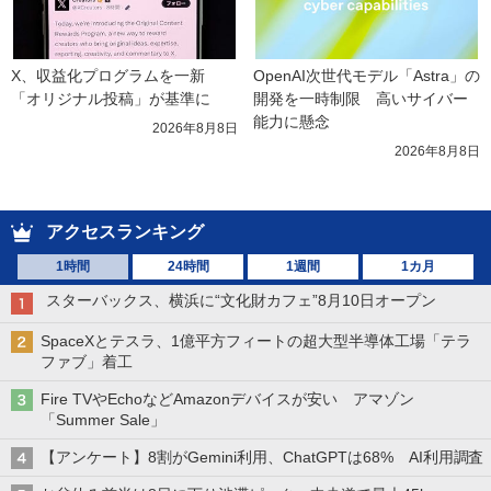
X、収益化プログラムを一新　
OpenAI次世代モデル「Astra」の
「オリジナル投稿」が基準に
開発を一時制限　高いサイバー
能力に懸念
2026年8月8日
2026年8月8日
アクセスランキング
1時間
24時間
1週間
1カ月
スターバックス、横浜に“文化財カフェ”8月10日オープン
SpaceXとテスラ、1億平方フィートの超大型半導体工場「テラ
ファブ」着工
Fire TVやEchoなどAmazonデバイスが安い アマゾン
「Summer Sale」
【アンケート】8割がGemini利用、ChatGPTは68% AI利用調査