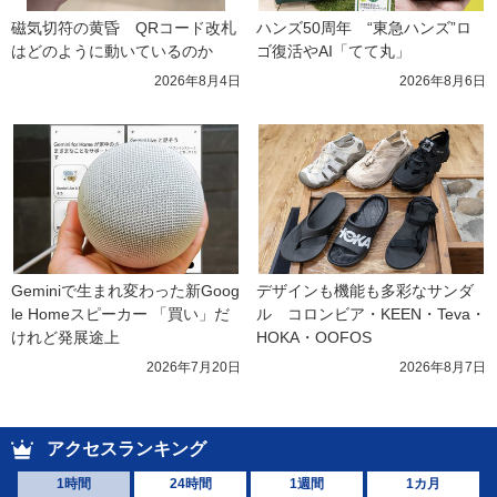
磁気切符の黄昏　QRコード改札
ハンズ50周年　“東急ハンズ”ロ
はどのように動いているのか
ゴ復活やAI「てて丸」
2026年8月4日
2026年8月6日
Geminiで生まれ変わった新Goog
デザインも機能も多彩なサンダ
le Homeスピーカー 「買い」だ
ル　コロンビア・KEEN・Teva・
けれど発展途上
HOKA・OOFOS
2026年7月20日
2026年8月7日
アクセスランキング
1時間
24時間
1週間
1カ月