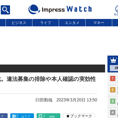
ビジネス
ライフ
エンタメ
マネー
1
化。違法募集の排除や本人確認の実効性
臼田勤哉
2023年3月20日 13:50
ブックマーク
ェア
はてブ
note