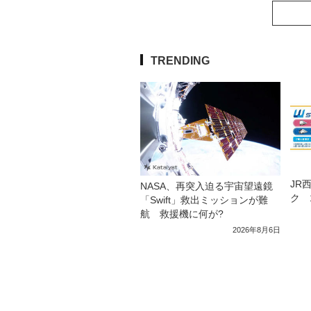
TRENDING
JR
NASA、再突入迫る宇宙望遠鏡
ク 
「Swift」救出ミッションが難
航 救援機に何が?
2026年8月6日