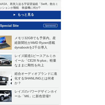
NASA、再突入迫る宇宙望遠鏡「Swift」救出ミ
ッションが難航 救援機に何が?
もっと見る
Special Site
メモリ32GBでも予算内。産
経新聞社がAMD Ryzen搭載
dynabookを2千台導入
レイズ鍛造1ピースアルミホ
イール「CE28 N-plus」軽量
なままに剛性を向上
総合オーディオブランドに進
化するSHANLINGとは何者
か？
レイズのパワーデザインホイ
ール「M6」に新色登場!!