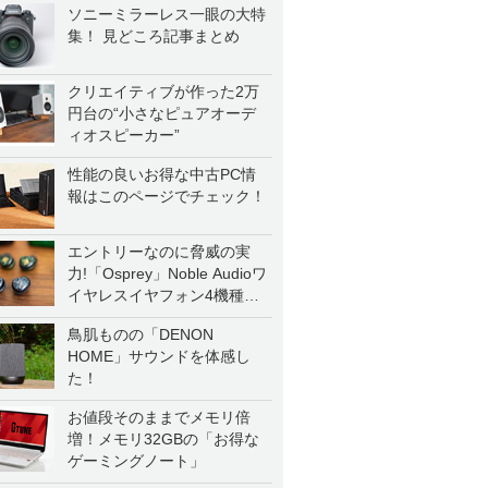
ソニーミラーレス一眼の大特
集！ 見どころ記事まとめ
クリエイティブが作った2万
円台の“小さなピュアオーデ
ィオスピーカー”
性能の良いお得な中古PC情
報はこのページでチェック！
エントリーなのに脅威の実
力!「Osprey」Noble Audioワ
イヤレスイヤフォン4機種を
一気に聴く
鳥肌ものの「DENON
HOME」サウンドを体感し
た！
お値段そのままでメモリ倍
増！メモリ32GBの「お得な
ゲーミングノート」