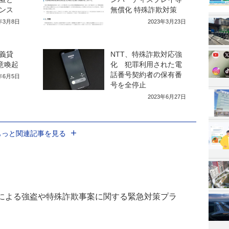
ンス
無償化 特殊詐欺対策
3年3月8日
2023年3月23日
義貸
NTT、特殊詐欺対応強
意喚起
化 犯罪利用された電
話番号契約者の保有番
3年6月5日
号を全停止
2023年6月27日
もっと関連記事を見る
による強盗や特殊詐欺事案に関する緊急対策プラ