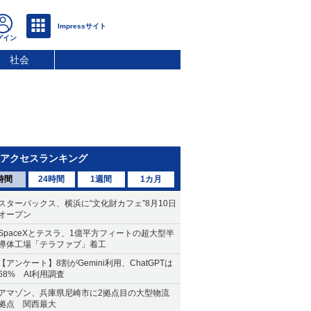
社会
アクセスランキング
時間
24時間
1週間
1カ月
スターバックス、横浜に“文化財カフェ”8月10日
オープン
SpaceXとテスラ、1億平方フィートの超大型半
導体工場「テラファブ」着工
【アンケート】8割がGemini利用、ChatGPTは
68% AI利用調査
アマゾン、兵庫県尼崎市に2拠点目の大型物流
拠点 関西最大