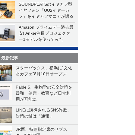
SOUNDPEATSのイヤカフ型
イヤフォン「UU2イヤーカ
フ」をイヤカフマニアが語る
Amazon プライムデー過去最
安! Anker注目プロジェクタ
ー3モデルを使ってみた
最新記事
スターバックス、横浜に“文化
財カフェ”8月10日オープン
Fable 5、生物学の安全対策を
緩和 健康・教育など日常利
用が可能に
LINEに誘導されるSNS詐欺、
対策の鍵は「通報」
JR西、特急指定席のサブス