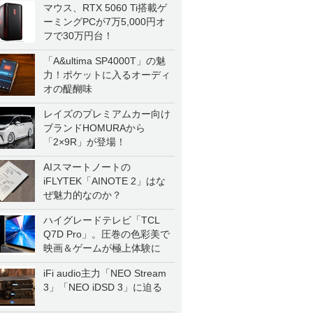
マウス、RTX 5060 Ti搭載ゲ
ーミングPCが7万5,000円オ
フで30万円台！
「A&ultima SP4000T」の魅
力！ポケットに入るオーディ
オの醍醐味
レイズのプレミアムカー向け
ブランドHOMURAから
「2×9R」が登場！
AIスマートノートの
iFLYTEK「AINOTE 2」はな
ぜ魅力的なのか？
ハイグレードテレビ「TCL
Q7D Pro」。圧巻の色彩美で
映画＆ゲームが極上体験に
iFi audio主力「NEO Stream
3」「NEO iDSD 3」に迫る