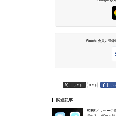
Google
Watch+会員に
ポスト
リスト
シ
関連記事
E2EEメッセージ
揺れる、データ秘