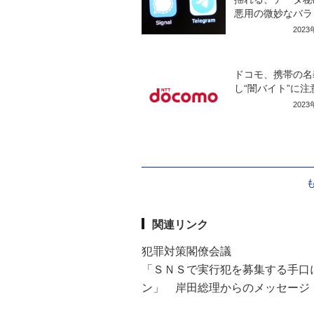
悪用の微妙なバラ
202
ドコモ、携帯の名
し“闇バイト”に注
202
関連リンク
犯罪対策閣僚会議
「ＳＮＳで実行犯を募集する手口
ン」 岸田総理からのメッセージ