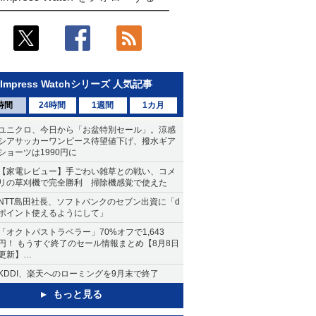
Impress Watchシリーズ 人気記事
時間
24時間
1週間
1カ月
ユニクロ、今日から「お盆特別セール」。涼感
シアサッカーワンピース待望値下げ、撥水ギア
ショーツは1990円に
【家電レビュー】手ごわい雑草との戦い、コメ
リの草刈機で完全勝利 掃除機感覚で使えた
NTT島田社長、ソフトバンクのセブン出資に「d
ポイント使えるようにして」
「オクトパストラベラー」70%オフで1,643
円！ もうすぐ終了のセール情報まとめ【8月8日
更新】
ニンテンドーeショップでは「大神 絶景版」が
KDDI、楽天へのローミングを9月末で終了
67%オフで990円
もっと見る