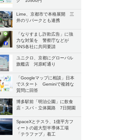
ク 10500円
Lime、京都市で本格展開 三
井のリパークとも連携
「なりすまし詐欺広告」に強
力な対策を 警察庁などが
SNS各社に共同要請
ユニクロ、京都にグローバル
旗艦店 河原町通り
「Googleマップに相談」日本
でスタート Geminiで複雑な
質問に回答
博多駅前「明治公園」に飲食
店・スパ・立体園路 7日開園
SpaceXとテスラ、1億平方フ
ィートの超大型半導体工場
「テラファブ」着工