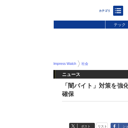
テック
Impress Watch
社会
ニュース
「闇バイト」対策を強
確保
ポスト
リスト
シ