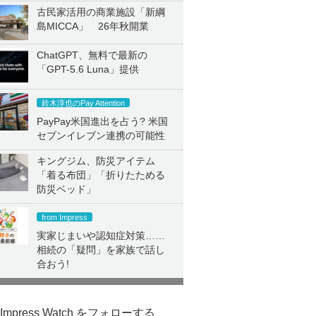
古民家活用の商業施設「新綱
島MICCA」 26年秋開業
ChatGPT、無料で最新の
「GPT-5.6 Luna」提供
鈴木淳也のPay Attention
PayPay米国進出を占う? 米国
セブンイレブン連携の可能性
キングジム、防災アイテム
「着る布団」「折りたためる
防災ベッド」
from Impress
実家じまいや認知症対策……
相続の「疑問」を家族で話し
合おう!
Impress Watch をフォローする