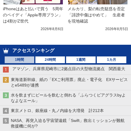
iPhoneはあと払いで買う　5周年
メルカリ、梨の転売疑惑を否定
のペイディ「Apple専用プラン」
「誹謗中傷はやめて」　生産者
は4割がZ世代
を現地確認
2026年8月6日
2026年8月5日
アクセスランキング
1時間
24時間
1週間
1カ月
アマゾン、兵庫県尼崎市に2拠点目の大型物流拠点 関西最大
東海道新幹線、紙の「EXご利用票」廃止・電子化 EXサービス
とe5489が連携
水を飲まずにビールを飲むと倒れる「ふらつくビアグラスbyよ
なよなエール」
東京メトロ、銀座線・丸ノ内線を大増発 計212本
NASA、再突入迫る宇宙望遠鏡「Swift」救出ミッションが難航
救援機に何が?