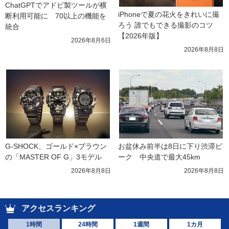
ChatGPTでアドビ製ツールが横
iPhoneで夏の花火をきれいに撮
断利用可能に　70以上の機能を
ろう 誰でもできる撮影のコツ
統合
【2026年版】
2026年8月6日
2026年8月8日
G-SHOCK、ゴールド×ブラウン
お盆休み前半は8日に下り渋滞ピ
の「MASTER OF G」3モデル
ーク　中央道で最大45km
2026年8月8日
2026年8月8日
アクセスランキング
1時間
24時間
1週間
1カ月