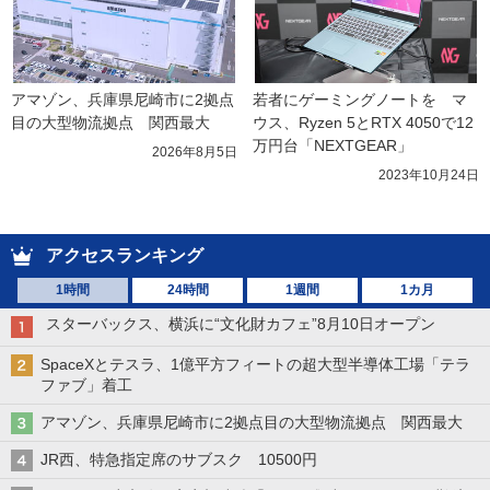
アマゾン、兵庫県尼崎市に2拠点
若者にゲーミングノートを　マ
目の大型物流拠点　関西最大
ウス、Ryzen 5とRTX 4050で12
万円台「NEXTGEAR」
2026年8月5日
2023年10月24日
アクセスランキング
1時間
24時間
1週間
1カ月
スターバックス、横浜に“文化財カフェ”8月10日オープン
SpaceXとテスラ、1億平方フィートの超大型半導体工場「テラ
ファブ」着工
アマゾン、兵庫県尼崎市に2拠点目の大型物流拠点 関西最大
JR西、特急指定席のサブスク 10500円