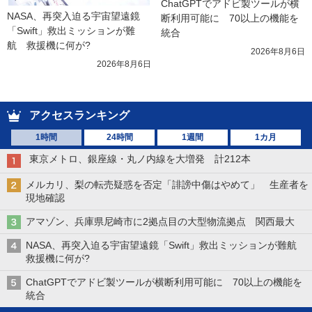
ChatGPTでアドビ製ツールが横
NASA、再突入迫る宇宙望遠鏡
断利用可能に　70以上の機能を
「Swift」救出ミッションが難
統合
航　救援機に何が?
2026年8月6日
2026年8月6日
アクセスランキング
1時間
24時間
1週間
1カ月
東京メトロ、銀座線・丸ノ内線を大増発 計212本
メルカリ、梨の転売疑惑を否定「誹謗中傷はやめて」 生産者を
現地確認
アマゾン、兵庫県尼崎市に2拠点目の大型物流拠点 関西最大
NASA、再突入迫る宇宙望遠鏡「Swift」救出ミッションが難航
救援機に何が?
ChatGPTでアドビ製ツールが横断利用可能に 70以上の機能を
統合