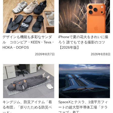
デザインも機能も多彩なサンダ
iPhoneで夏の花火をきれいに撮
ル　コロンビア・KEEN・Teva・
ろう 誰でもできる撮影のコツ
HOKA・OOFOS
【2026年版】
2026年8月7日
2026年8月8日
キングジム、防災アイテム「着
SpaceXとテスラ、1億平方フィ
る布団」「折りたためる防災ベ
ートの超大型半導体工場「テラ
ッド」
ファブ」着工