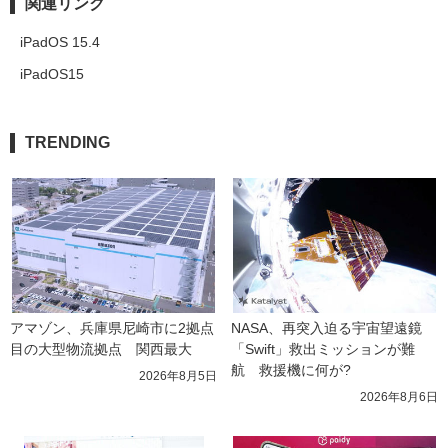
関連リンク
iPadOS 15.4
iPadOS15
TRENDING
アマゾン、兵庫県尼崎市に2拠点
NASA、再突入迫る宇宙望遠鏡
目の大型物流拠点　関西最大
「Swift」救出ミッションが難
航　救援機に何が?
2026年8月5日
2026年8月6日