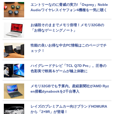
エントリーなのに脅威の実力!「Osprey」Noble 
Audioワイヤレスイヤフォン4機種を一気に聴く
お値段そのままでメモリ倍増！メモリ32GBの
「お得なゲーミングノート」
性能の良いお得な中古PC情報はこのページでチ
ェック！
ハイグレードテレビ「TCL Q7D Pro」。圧巻の
色彩美で映画＆ゲームが極上体験に
メモリ32GBでも予算内。産経新聞社がAMD Ryz
en搭載dynabookを2千台導入
レイズのプレミアムカー向けブランドHOMURA
から「2×9R」が登場！