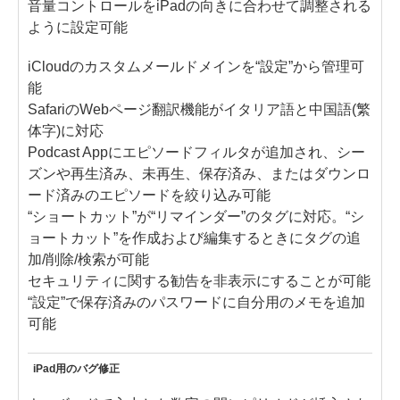
音量コントロールをiPadの向きに合わせて調整される
ように設定可能
iCloudのカスタムメールドメインを“設定”から管理可
能
SafariのWebページ翻訳機能がイタリア語と中国語(繁
体字)に対応
Podcast Appにエピソードフィルタが追加され、シー
ズンや再生済み、未再生、保存済み、またはダウンロ
ード済みのエピソードを絞り込み可能
“ショートカット”が“リマインダー”のタグに対応。“シ
ョートカット”を作成および編集するときにタグの追
加/削除/検索が可能
セキュリティに関する勧告を非表示にすることが可能
“設定”で保存済みのパスワードに自分用のメモを追加
可能
iPad用のバグ修正