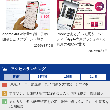
ahamo 40GB増量の謎　密かに
Phoneはあと払いで買う　ペイ
開幕したサブブランド戦争
ディ「Apple専用プラン」480万
利用の4割がZ世代
2026年8月5日
2026年8月6日
アクセスランキング
1時間
24時間
1週間
1カ月
東京メトロ、銀座線・丸ノ内線を大増発 計212本
アマゾン、兵庫県尼崎市に2拠点目の大型物流拠点 関西最大
メルカリ、梨の転売疑惑を否定「誹謗中傷はやめて」 生産者を
現地確認