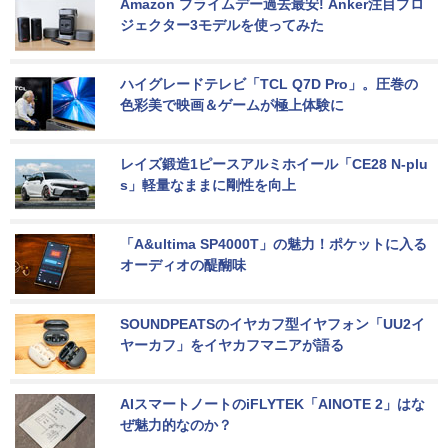
Amazon プライムデー過去最安! Anker注目プロ
ジェクター3モデルを使ってみた
ハイグレードテレビ「TCL Q7D Pro」。圧巻の
色彩美で映画＆ゲームが極上体験に
レイズ鍛造1ピースアルミホイール「CE28 N-plu
s」軽量なままに剛性を向上
「A&ultima SP4000T」の魅力！ポケットに入る
オーディオの醍醐味
SOUNDPEATSのイヤカフ型イヤフォン「UU2イ
ヤーカフ」をイヤカフマニアが語る
AIスマートノートのiFLYTEK「AINOTE 2」はな
ぜ魅力的なのか？