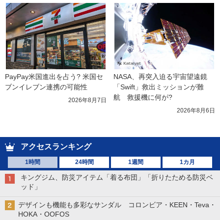
PayPay米国進出を占う? 米国セ
NASA、再突入迫る宇宙望遠鏡
ブンイレブン連携の可能性
「Swift」救出ミッションが難
航　救援機に何が?
2026年8月7日
2026年8月6日
アクセスランキング
1時間
24時間
1週間
1カ月
キングジム、防災アイテム「着る布団」「折りたためる防災ベ
ッド」
デザインも機能も多彩なサンダル コロンビア・KEEN・Teva・
HOKA・OOFOS