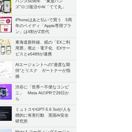
ハンズ50周年 “東急ハン
ズ”ロゴ復活やAI「てて丸」
iPhoneはあと払いで買う 5周
年のペイディ「Apple専用プラ
ン」は4割がZ世代
東海道新幹線、紙の「EXご利
用票」廃止・電子化 EXサー
ビスとe5489が連携
AIエージェントへの“過度な期
待”とリスク ガートナーが指
摘
渋谷に「世界一不便なコンビ
ニ」 Meta AIのPRで28日か
ら
ミュトスやGPT-5.6 Solが人を
標的に有害行動 英国AI安全
研究所
Metaもコーディングエージェ