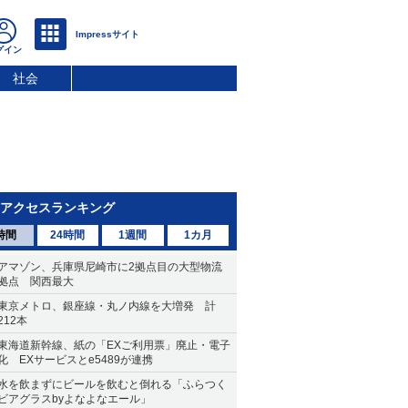
社会
アクセスランキング
時間
24時間
1週間
1カ月
アマゾン、兵庫県尼崎市に2拠点目の大型物流
拠点 関西最大
東京メトロ、銀座線・丸ノ内線を大増発 計
212本
東海道新幹線、紙の「EXご利用票」廃止・電子
化 EXサービスとe5489が連携
水を飲まずにビールを飲むと倒れる「ふらつく
ビアグラスbyよなよなエール」