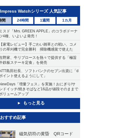
Impress Watchシリーズ 人気記事
時間
24時間
1週間
1カ月
ミスド「Mrs. GREEN APPLE」のコラボドーナ
ツ4種、いよいよ発売！
【家電レビュー】手ごわい雑草との戦い、コメ
リの草刈機で完全勝利 掃除機感覚で使えた
吉野家、牛リブロースを熱々で提供する「極旨
牛鉄板ステーキ定食」を発売
NTT島田社長、ソフトバンクのセブン出資に「d
ポイント使えるようにして」
NewDays「増量フェス」を実施！おにぎり/サ
ンドイッチ/焼きそばなど16品が値段そのままで
ボリュームアップ
もっと見る
おすすめ記事
磁気切符の黄昏 QRコード