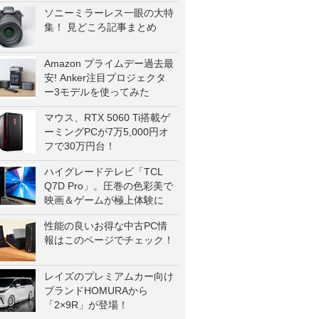
ソニーミラーレス一眼の大特
集！ 見どころ記事まとめ
Amazon プライムデー過去最
安! Anker注目プロジェクタ
ー3モデルを使ってみた
マウス、RTX 5060 Ti搭載ゲ
ーミングPCが7万5,000円オ
フで30万円台！
ハイグレードテレビ「TCL
Q7D Pro」。圧巻の色彩美で
映画＆ゲームが極上体験に
性能の良いお得な中古PC情
報はこのページでチェック！
レイズのプレミアムカー向け
ブランドHOMURAから
「2×9R」が登場！