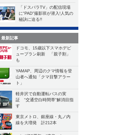
「ドスパラTV」の配信現場
に“PAD”撮影班が潜入!人気の
秘訣に迫る!!
最新記事
ドコモ、15歳以下スマホデビ
ュープラン刷新 「親子割」
も
YAMAP、周辺のクマ情報を登
山者へ通知「クマ目撃アラー
ト」
軽井沢で自動運転バスの実
証 “交通空白時間帯”解消目指
す
東京メトロ、銀座線・丸ノ内
線を大増発 計212本