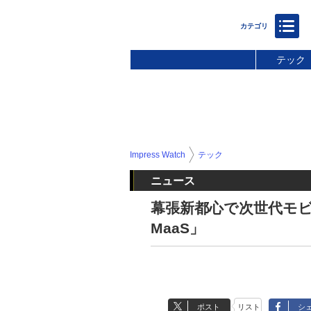
テック
Impress Watch
テック
ニュース
幕張新都心で次世代モ
MaaS」
ポスト
リスト
シ