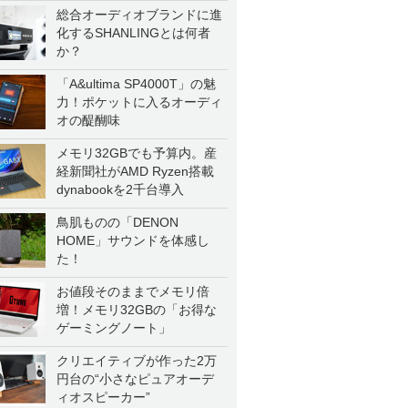
総合オーディオブランドに進
化するSHANLINGとは何者
か？
「A&ultima SP4000T」の魅
力！ポケットに入るオーディ
オの醍醐味
メモリ32GBでも予算内。産
経新聞社がAMD Ryzen搭載
dynabookを2千台導入
鳥肌ものの「DENON
HOME」サウンドを体感し
た！
お値段そのままでメモリ倍
増！メモリ32GBの「お得な
ゲーミングノート」
クリエイティブが作った2万
円台の“小さなピュアオーデ
ィオスピーカー”