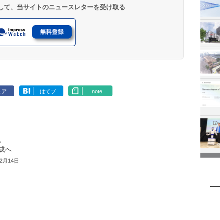
登録して、当サイトのニュースレターを受け取る
ェア
はてブ
note
、
編成へ
12月14日