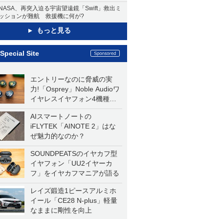
NASA、再突入迫る宇宙望遠鏡「Swift」救出ミ
ッションが難航 救援機に何が?
もっと見る
Special Site
エントリーなのに脅威の実
力!「Osprey」Noble Audioワ
イヤレスイヤフォン4機種を
一気に聴く
AIスマートノートの
iFLYTEK「AINOTE 2」はな
ぜ魅力的なのか？
SOUNDPEATSのイヤカフ型
イヤフォン「UU2イヤーカ
フ」をイヤカフマニアが語る
レイズ鍛造1ピースアルミホ
イール「CE28 N-plus」軽量
なままに剛性を向上