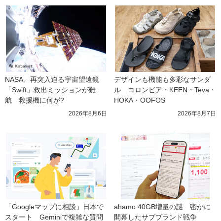
NASA、再突入迫る宇宙望遠鏡
デザインも機能も多彩なサンダ
「Swift」救出ミッションが難
ル　コロンビア・KEEN・Teva・
航　救援機に何が?
HOKA・OOFOS
2026年8月6日
2026年8月7日
「Googleマップに相談」日本で
ahamo 40GB増量の謎　密かに
スタート　Geminiで複雑な質問
開幕したサブブランド戦争