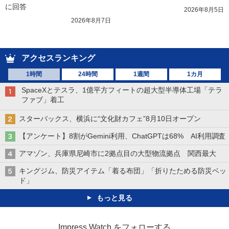
に回答
2026年8月5日
2026年8月7日
アクセスランキング
1時間
24時間
1週間
1カ月
SpaceXとテスラ、1億平方フィートの超大型半導体工場「テラ
ファブ」着工
スターバックス、横浜に“文化財カフェ”8月10日オープン
【アンケート】8割がGemini利用、ChatGPTは68% AI利用調査
アマゾン、兵庫県尼崎市に2拠点目の大型物流拠点 関西最大
キングジム、防災アイテム「着る布団」「折りたためる防災ベッ
ド」
もっと見る
Impress Watch をフォローする