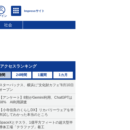
社会
アクセスランキング
時間
24時間
1週間
1カ月
スターバックス、横浜に“文化財カフェ”8月10日
オープン
【アンケート】8割がGemini利用、ChatGPTは
68% AI利用調査
【小寺信良のくらしDX】リカバリーウェアを半
年試してわかった本当のところ
SpaceXとテスラ、1億平方フィートの超大型半
導体工場「テラファブ」着工