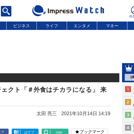
ビジネス
ライフ
エンタメ
マネー
1
ェクト「＃外食はチカラになる」 来
太田 亮三
2021年10月14日 14:19
ブックマーク
ェア
はてブ
note