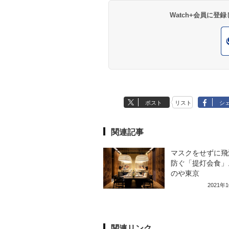
Watch+会員に
ポスト
リスト
シ
関連記事
マスクをせずに飛
防ぐ「提灯会食」
のや東京
2021年
関連リンク