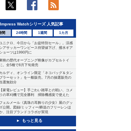
Impress Watchシリーズ 人気記事
時間
24時間
1週間
1カ月
ユニクロ、今日から「お盆特別セール」。涼感
シアサッカーワンピース待望値下げ、撥水ギア
ショーツは1990円に
東映の歴代オープニング映像がカプセルトイ
に。全5種で8月下旬発売
カルディ、オンライン限定「ネコバッグ＆タン
ブラーセット」を一般販売。7月の抽選販売の
当選無効分
【家電レビュー】手ごわい雑草との戦い、コメ
リの草刈機で完全勝利 掃除機感覚で使えた
フェルメール《真珠の耳飾りの少女》展のグッ
ズ公開。図録/ミッフィー/葬送のフリーレンほ
か、注目ブランドコラボが実現
もっと見る