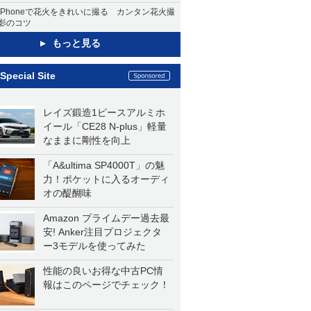
iPhoneで花火をきれいに撮る カンタン花火撮
影のコツ
もっと見る
Special Site
レイズ鍛造1ピースアルミホ
イール「CE28 N-plus」軽量
なままに剛性を向上
「A&ultima SP4000T」の魅
力！ポケットに入るオーディ
オの醍醐味
Amazon プライムデー過去最
安! Anker注目プロジェクタ
ー3モデルを使ってみた
性能の良いお得な中古PC情
報はこのページでチェック！