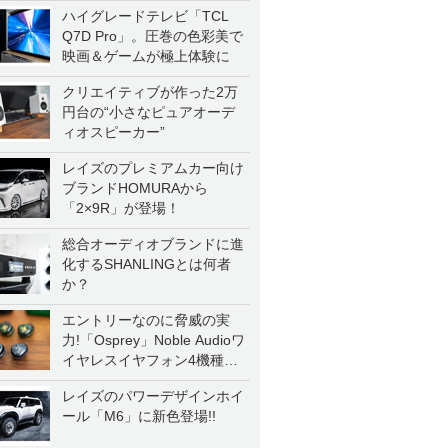
ハイグレードテレビ「TCL
Q7D Pro」。圧巻の色彩美で
映画＆ゲームが極上体験に
クリエイティブが作った2万
円台の“小さなピュアオーデ
ィオスピーカー”
レイズのプレミアムカー向け
ブランドHOMURAから
「2×9R」が登場！
総合オーディオブランドに進
化するSHANLINGとは何者
か？
エントリーなのに脅威の実
力!「Osprey」Noble Audioワ
イヤレスイヤフォン4機種を
一気に聴く
レイズのパワーデザインホイ
ール「M6」に新色登場!!