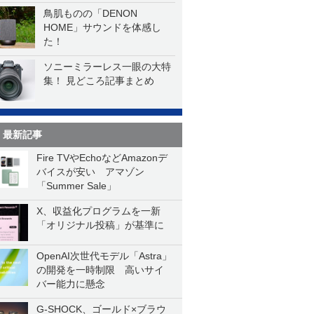
鳥肌ものの「DENON
HOME」サウンドを体感し
た！
ソニーミラーレス一眼の大特
集！ 見どころ記事まとめ
最新記事
Fire TVやEchoなどAmazonデ
バイスが安い アマゾン
「Summer Sale」
X、収益化プログラムを一新
「オリジナル投稿」が基準に
OpenAI次世代モデル「Astra」
の開発を一時制限 高いサイ
バー能力に懸念
G-SHOCK、ゴールド×ブラウ