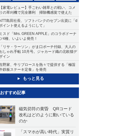
【家電レビュー】手ごわい雑草との戦い、コメ
リの草刈機で完全勝利 掃除機感覚で使えた
NTT島田社長、ソフトバンクのセブン出資に「d
ポイント使えるようにして」
ミスド「Mrs. GREEN APPLE」のコラボドーナ
ツ4種、いよいよ発売！
「リサ・ラーソン」がま口ポーチ付録、大人の
おしゃれ手帖 10月号。ジャカード織の北欧猫デ
ザイン
吉野家、牛リブロースを熱々で提供する「極旨
牛鉄板ステーキ定食」を発売
もっと見る
おすすめ記事
磁気切符の黄昏 QRコード
改札はどのように動いている
のか
「スマホが高い時代」実質リ