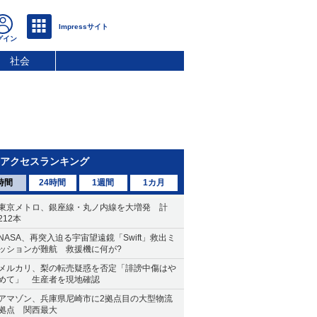
社会
アクセスランキング
時間
24時間
1週間
1カ月
東京メトロ、銀座線・丸ノ内線を大増発 計
212本
NASA、再突入迫る宇宙望遠鏡「Swift」救出ミ
ッションが難航 救援機に何が?
メルカリ、梨の転売疑惑を否定「誹謗中傷はや
めて」 生産者を現地確認
アマゾン、兵庫県尼崎市に2拠点目の大型物流
拠点 関西最大