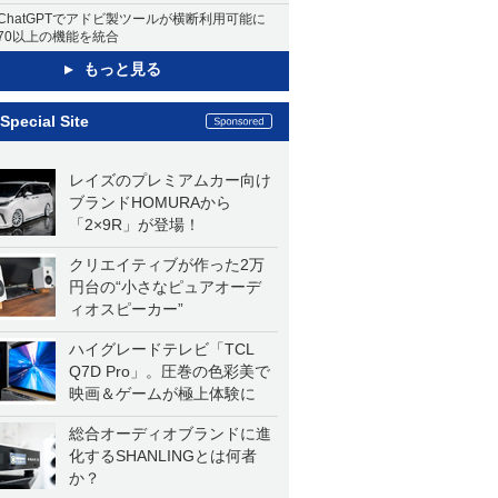
ChatGPTでアドビ製ツールが横断利用可能に
70以上の機能を統合
もっと見る
Special Site
レイズのプレミアムカー向け
ブランドHOMURAから
「2×9R」が登場！
クリエイティブが作った2万
円台の“小さなピュアオーデ
ィオスピーカー”
ハイグレードテレビ「TCL
Q7D Pro」。圧巻の色彩美で
映画＆ゲームが極上体験に
総合オーディオブランドに進
化するSHANLINGとは何者
か？