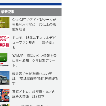
最新記事
ChatGPTでアドビ製ツールが
横断利用可能に 70以上の機
能を統合
ドコモ、15歳以下スマホデビ
ュープラン刷新 「親子割」
も
YAMAP、周辺のクマ情報を登
山者へ通知「クマ目撃アラー
ト」
軽井沢で自動運転バスの実
証 “交通空白時間帯”解消目指
す
東京メトロ、銀座線・丸ノ内
線を大増発 計212本