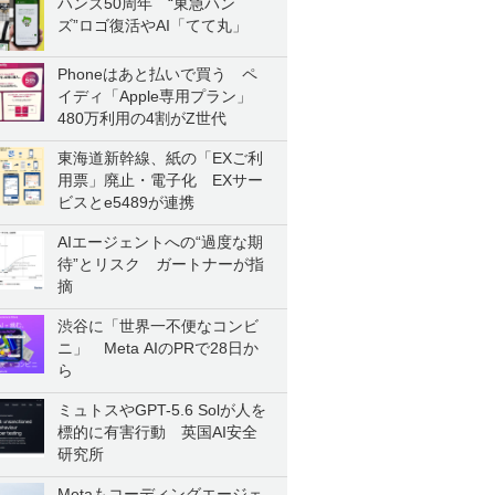
ハンズ50周年 “東急ハン
ズ”ロゴ復活やAI「てて丸」
Phoneはあと払いで買う ペ
イディ「Apple専用プラン」
480万利用の4割がZ世代
東海道新幹線、紙の「EXご利
用票」廃止・電子化 EXサー
ビスとe5489が連携
AIエージェントへの“過度な期
待”とリスク ガートナーが指
摘
渋谷に「世界一不便なコンビ
ニ」 Meta AIのPRで28日か
ら
ミュトスやGPT-5.6 Solが人を
標的に有害行動 英国AI安全
研究所
Metaもコーディングエージェ