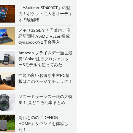
一気に聴く
「A&ultima SP4000T」の魅
力！ポケットに入るオーディ
オの醍醐味
メモリ32GBでも予算内。産
経新聞社がAMD Ryzen搭載
dynabookを2千台導入
Amazon プライムデー過去最
安! Anker注目プロジェクタ
ー3モデルを使ってみた
性能の良いお得な中古PC情
報はこのページでチェック！
ソニーミラーレス一眼の大特
集！ 見どころ記事まとめ
鳥肌ものの「DENON
HOME」サウンドを体感し
た！