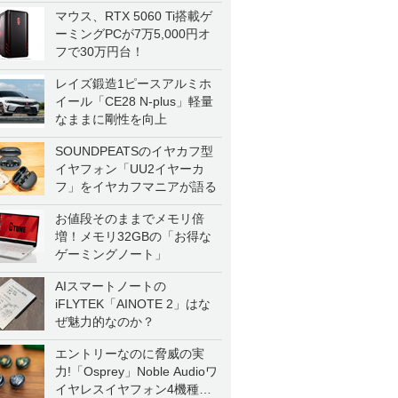
マウス、RTX 5060 Ti搭載ゲ
ーミングPCが7万5,000円オ
フで30万円台！
レイズ鍛造1ピースアルミホ
イール「CE28 N-plus」軽量
なままに剛性を向上
SOUNDPEATSのイヤカフ型
イヤフォン「UU2イヤーカ
フ」をイヤカフマニアが語る
お値段そのままでメモリ倍
増！メモリ32GBの「お得な
ゲーミングノート」
AIスマートノートの
iFLYTEK「AINOTE 2」はな
ぜ魅力的なのか？
エントリーなのに脅威の実
力!「Osprey」Noble Audioワ
イヤレスイヤフォン4機種を