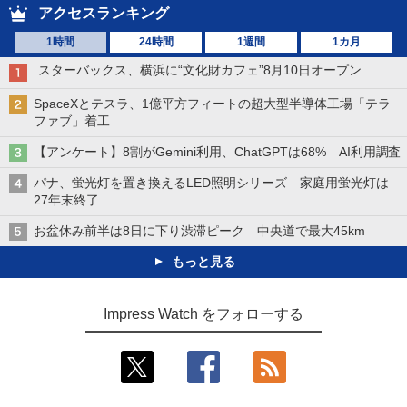
アクセスランキング
1時間
24時間
1週間
1カ月
スターバックス、横浜に“文化財カフェ”8月10日オープン
SpaceXとテスラ、1億平方フィートの超大型半導体工場「テラ
ファブ」着工
【アンケート】8割がGemini利用、ChatGPTは68% AI利用調査
パナ、蛍光灯を置き換えるLED照明シリーズ 家庭用蛍光灯は
27年末終了
お盆休み前半は8日に下り渋滞ピーク 中央道で最大45km
もっと見る
Impress Watch をフォローする