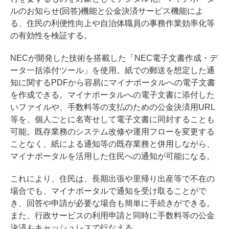
ルのお知らせ(回答)機能と公金決済サービス機能によ
る、住民の利便性向上や自治体職員の事務作業効率化等
の有効性を検証する。
NECが開発した技術を搭載した「NEC電子文書作成・デ
ータ一括添付ツール」を使用。紙での郵送を想定した通
知に関するPDFから容易にマイナポータルへの電子文書
を作成できる。マイナポータルへの電子文書に添付した
いファイルや、手数料等の支払のための公金決済用URL
等を、個人ごとに名寄せして電子文書に同封することも
可能。既存業務のシステム改修や運用フローを変更する
ことなく、紙による通知等の既存業務と併用しながら、
マイナポータルを活用した住民への通知が可能になる。
これにより、住民は、長期出張や里帰り出産等で不在の
場合でも、マイナポータルで通知を受け取ることがで
き、回答や申請が必要な場合も簡単に手続きができる。
また、行政サービスの利用申請と同時に手数料等の公金
決済もキャッシュレスで行なえる。