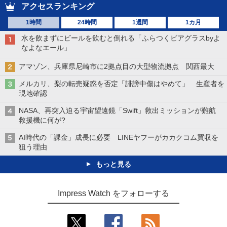
アクセスランキング
1時間
24時間
1週間
1カ月
水を飲まずにビールを飲むと倒れる「ふらつくビアグラスbyよ
なよなエール」
アマゾン、兵庫県尼崎市に2拠点目の大型物流拠点 関西最大
メルカリ、梨の転売疑惑を否定「誹謗中傷はやめて」 生産者を
現地確認
NASA、再突入迫る宇宙望遠鏡「Swift」救出ミッションが難航
救援機に何が?
AI時代の「課金」成長に必要 LINEヤフーがカカクコム買収を
狙う理由
もっと見る
Impress Watch をフォローする