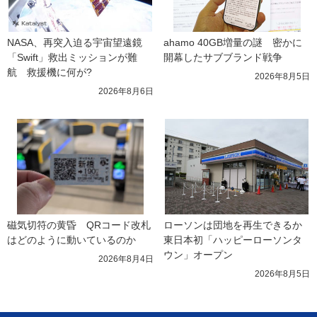
NASA、再突入迫る宇宙望遠鏡
ahamo 40GB増量の謎　密かに
「Swift」救出ミッションが難
開幕したサブブランド戦争
航　救援機に何が?
2026年8月5日
2026年8月6日
磁気切符の黄昏　QRコード改札
ローソンは団地を再生できるか 
はどのように動いているのか
東日本初「ハッピーローソンタ
ウン」オープン
2026年8月4日
2026年8月5日