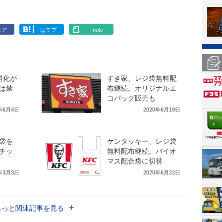
ェア
はてブ
note
料化が
すき家、レジ袋無料配
は禁
布継続。オリジナルエ
コバッグ販売も
0年6月4日
2020年6月19日
袋を
ケンタッキー、レジ袋
チッ
無料配布継続。バイオ
マス配合袋に切替
0年3月3日
2020年6月22日
もっと関連記事を見る