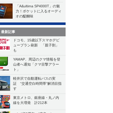
「A&ultima SP4000T」の魅
力！ポケットに入るオーディ
オの醍醐味
最新記事
ドコモ、15歳以下スマホデビ
ュープラン刷新 「親子割」
も
YAMAP、周辺のクマ情報を登
山者へ通知「クマ目撃アラー
ト」
軽井沢で自動運転バスの実
証 “交通空白時間帯”解消目指
す
東京メトロ、銀座線・丸ノ内
線を大増発 計212本