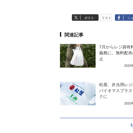
ポスト
リスト
シ
関連記事
7月からレジ袋有
義務に。無料配布
止
202
松屋、弁当用レジ
バイオマスプラス
クに
202