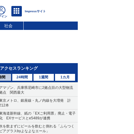
社会
アクセスランキング
時間
24時間
1週間
1カ月
アマゾン、兵庫県尼崎市に2拠点目の大型物流
拠点 関西最大
東京メトロ、銀座線・丸ノ内線を大増発 計
212本
東海道新幹線、紙の「EXご利用票」廃止・電子
化 EXサービスとe5489が連携
水を飲まずにビールを飲むと倒れる「ふらつく
ビアグラスbyよなよなエール」