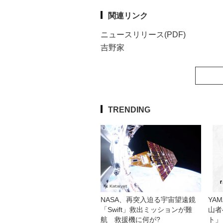
関連リンク
ニュースリリース(PDF)
吉野家
TRENDING
NASA、再突入迫る宇宙望遠鏡
YA
「Swift」救出ミッションが難
山者
航 救援機に何が?
ト」