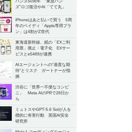
ハンズ50周年 “東急ハン
ズ”ロゴ復活やAI「てて丸」
iPhoneはあと払いで買う 5周
年のペイディ「Apple専用プラ
ン」は4割がZ世代
東海道新幹線、紙の「EXご利
用票」廃止・電子化 EXサー
ビスとe5489が連携
AIエージェントへの“過度な期
待”とリスク ガートナーが指
摘
渋谷に「世界一不便なコンビ
ニ」 Meta AIのPRで28日か
ら
ミュトスやGPT-5.6 Solが人を
標的に有害行動 英国AI安全
研究所
Metaもコーディングエージェ