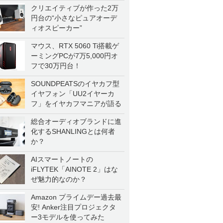
クリエイティブが作った2万
円台の“小さなピュアオーデ
ィオスピーカー”
マウス、RTX 5060 Ti搭載ゲ
ーミングPCが7万5,000円オ
フで30万円台！
SOUNDPEATSのイヤカフ型
イヤフォン「UU2イヤーカ
フ」をイヤカフマニアが語る
総合オーディオブランドに進
化するSHANLINGとは何者
か？
AIスマートノートの
iFLYTEK「AINOTE 2」はな
ぜ魅力的なのか？
Amazon プライムデー過去最
安! Anker注目プロジェクタ
ー3モデルを使ってみた