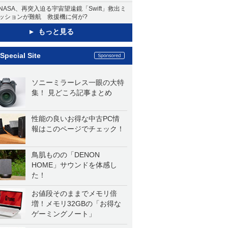
NASA、再突入迫る宇宙望遠鏡「Swift」救出ミ
ッションが難航 救援機に何が?
もっと見る
Special Site
ソニーミラーレス一眼の大特
集！ 見どころ記事まとめ
性能の良いお得な中古PC情
報はこのページでチェック！
鳥肌ものの「DENON
HOME」サウンドを体感し
た！
お値段そのままでメモリ倍
増！メモリ32GBの「お得な
ゲーミングノート」