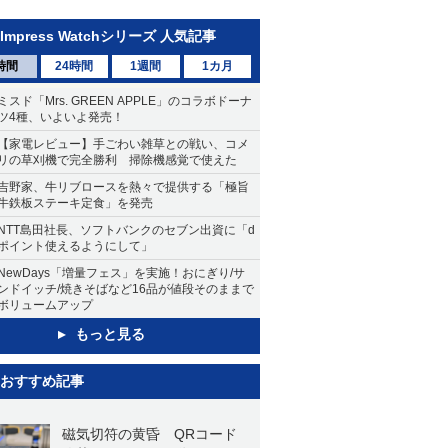
Impress Watchシリーズ 人気記事
時間
24時間
1週間
1カ月
ミスド「Mrs. GREEN APPLE」のコラボドーナ
ツ4種、いよいよ発売！
【家電レビュー】手ごわい雑草との戦い、コメ
リの草刈機で完全勝利 掃除機感覚で使えた
吉野家、牛リブロースを熱々で提供する「極旨
牛鉄板ステーキ定食」を発売
NTT島田社長、ソフトバンクのセブン出資に「d
ポイント使えるようにして」
NewDays「増量フェス」を実施！おにぎり/サ
ンドイッチ/焼きそばなど16品が値段そのままで
ボリュームアップ
もっと見る
おすすめ記事
磁気切符の黄昏 QRコード