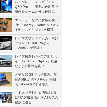
ハイグレードテレビ「TCL
Q7D Pro」。圧巻の色彩美で
映画＆ゲームが極上体験に
エントリーなのに脅威の実
力!「Osprey」Noble Audioワ
イヤレスイヤフォン4機種を
一気に聴く
レイズのプレミアムカー向け
ブランドHOMURAから
「2×9R」が登場！
レイズ鍛造1ピースアルミホ
イール「CE28 N-plus」軽量
なままに剛性を向上
メモリ32GBでも予算内。産
経新聞社がAMD Ryzen搭載
dynabookを2千台導入
「ドスパラTV」の配信現場
に“PAD”撮影班が潜入!人気の
秘訣に迫る!!