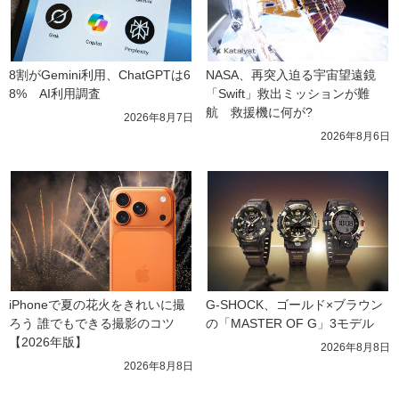
8割がGemini利用、ChatGPTは6
NASA、再突入迫る宇宙望遠鏡
8%　AI利用調査
「Swift」救出ミッションが難
航　救援機に何が?
2026年8月7日
2026年8月6日
iPhoneで夏の花火をきれいに撮
G-SHOCK、ゴールド×ブラウン
ろう 誰でもできる撮影のコツ
の「MASTER OF G」3モデル
【2026年版】
2026年8月8日
2026年8月8日