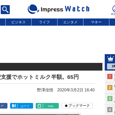
ビジネス
ライフ
エンタメ
マネー
1
支援でホットミルク半額。65円
野澤佳悟
2020年3月2日 16:40
ブックマーク
ェア
はてブ
note