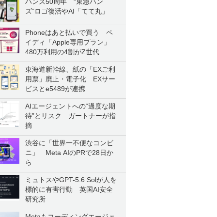
ハンズ50周年 “東急ハン
ズ”ロゴ復活やAI「てて丸」
Phoneはあと払いで買う ペ
イディ「Apple専用プラン」
480万利用の4割がZ世代
東海道新幹線、紙の「EXご利
用票」廃止・電子化 EXサー
ビスとe5489が連携
AIエージェントへの“過度な期
待”とリスク ガートナーが指
摘
渋谷に「世界一不便なコンビ
ニ」 Meta AIのPRで28日か
ら
ミュトスやGPT-5.6 Solが人を
標的に有害行動 英国AI安全
研究所
Metaもコーディングエージェ