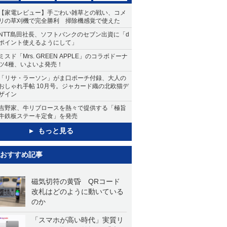
【家電レビュー】手ごわい雑草との戦い、コメ
リの草刈機で完全勝利 掃除機感覚で使えた
NTT島田社長、ソフトバンクのセブン出資に「d
ポイント使えるようにして」
ミスド「Mrs. GREEN APPLE」のコラボドーナ
ツ4種、いよいよ発売！
「リサ・ラーソン」がま口ポーチ付録、大人の
おしゃれ手帖 10月号。ジャカード織の北欧猫デ
ザイン
吉野家、牛リブロースを熱々で提供する「極旨
牛鉄板ステーキ定食」を発売
もっと見る
おすすめ記事
磁気切符の黄昏 QRコード
改札はどのように動いている
のか
「スマホが高い時代」実質リ