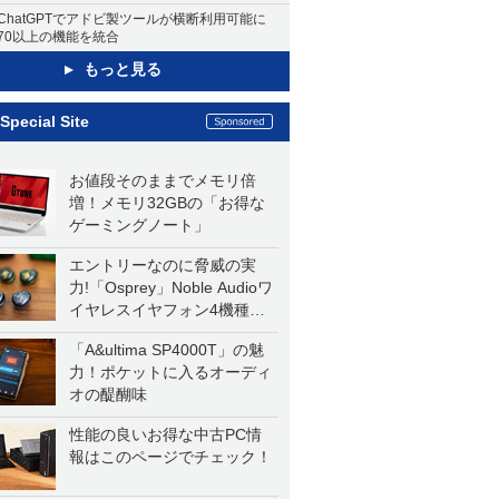
ChatGPTでアドビ製ツールが横断利用可能に
70以上の機能を統合
もっと見る
Special Site
お値段そのままでメモリ倍
増！メモリ32GBの「お得な
ゲーミングノート」
エントリーなのに脅威の実
力!「Osprey」Noble Audioワ
イヤレスイヤフォン4機種を
一気に聴く
「A&ultima SP4000T」の魅
力！ポケットに入るオーディ
オの醍醐味
性能の良いお得な中古PC情
報はこのページでチェック！