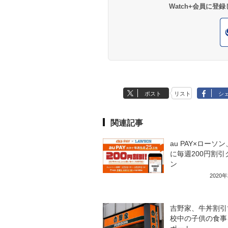
Watch+会員に
ポスト
リスト
シ
関連記事
au PAY×ローソン
に毎週200円割引
ン
2020
吉野家、牛丼割引
校中の子供の食事