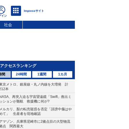
社会
アクセスランキング
時間
24時間
1週間
1カ月
東京メトロ、銀座線・丸ノ内線を大増発 計
212本
NASA、再突入迫る宇宙望遠鏡「Swift」救出ミ
ッションが難航 救援機に何が?
メルカリ、梨の転売疑惑を否定「誹謗中傷はや
めて」 生産者を現地確認
アマゾン、兵庫県尼崎市に2拠点目の大型物流
拠点 関西最大