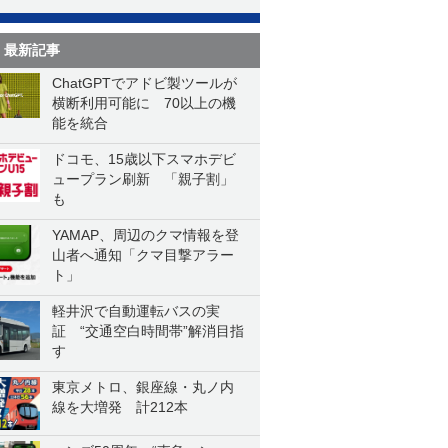
最新記事
ChatGPTでアドビ製ツールが
横断利用可能に 70以上の機
能を統合
ドコモ、15歳以下スマホデビ
ュープラン刷新 「親子割」
も
YAMAP、周辺のクマ情報を登
山者へ通知「クマ目撃アラー
ト」
軽井沢で自動運転バスの実
証 “交通空白時間帯”解消目指
す
東京メトロ、銀座線・丸ノ内
線を大増発 計212本