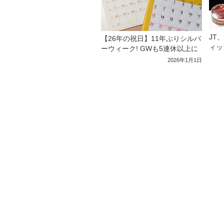
JT
【26年の祝日】11年ぶりシルバ
ィッ
ーウィーク! GWも5連休以上に
2026年1月1日