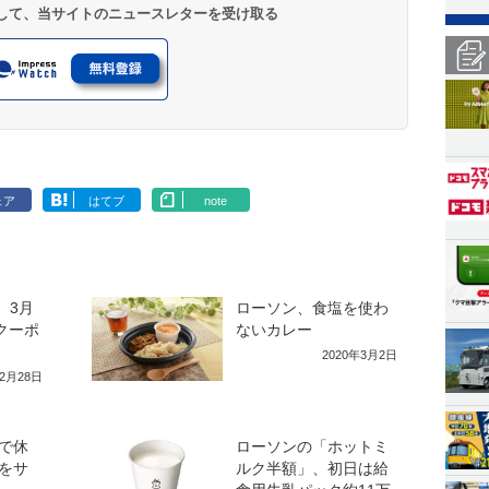
登録して、当サイトのニュースレターを受け取る
ェア
はてブ
note
、3月
ローソン、食塩を使わ
クーポ
ないカレー
2020年3月2日
年2月28日
で休
ローソンの「ホットミ
をサ
ルク半額」、初日は給