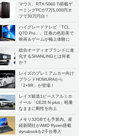
マウス、RTX 5060 Ti搭載ゲ
ーミングPCが7万5,000円オ
フで30万円台！
ハイグレードテレビ「TCL
Q7D Pro」。圧巻の色彩美で
映画＆ゲームが極上体験に
総合オーディオブランドに進
化するSHANLINGとは何者
か？
レイズのプレミアムカー向け
ブランドHOMURAから
「2×9R」が登場！
レイズ鍛造1ピースアルミホ
イール「CE28 N-plus」軽量
なままに剛性を向上
メモリ32GBでも予算内。産
経新聞社がAMD Ryzen搭載
dynabookを2千台導入