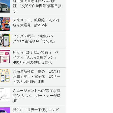
軽井沢で自動運転バスの実
証 “交通空白時間帯”解消目指
す
東京メトロ、銀座線・丸ノ内
線を大増発 計212本
ハンズ50周年 “東急ハン
ズ”ロゴ復活やAI「てて丸」
Phoneはあと払いで買う ペ
イディ「Apple専用プラン」
480万利用の4割がZ世代
東海道新幹線、紙の「EXご利
用票」廃止・電子化 EXサー
ビスとe5489が連携
AIエージェントへの“過度な期
待”とリスク ガートナーが指
摘
渋谷に「世界一不便なコンビ