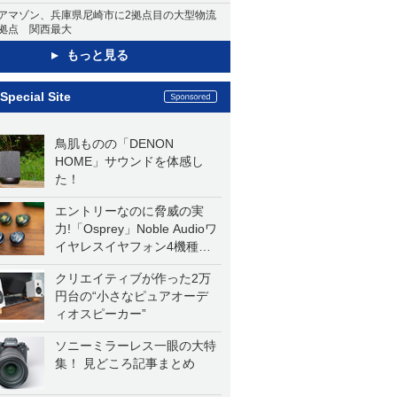
アマゾン、兵庫県尼崎市に2拠点目の大型物流
拠点 関西最大
もっと見る
Special Site
鳥肌ものの「DENON
HOME」サウンドを体感し
た！
エントリーなのに脅威の実
力!「Osprey」Noble Audioワ
イヤレスイヤフォン4機種を
一気に聴く
クリエイティブが作った2万
円台の“小さなピュアオーデ
ィオスピーカー”
ソニーミラーレス一眼の大特
集！ 見どころ記事まとめ