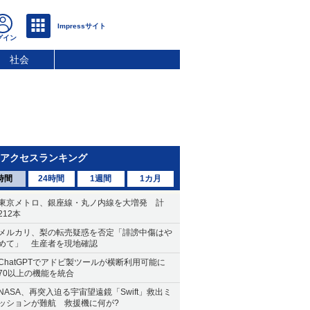
社会
アクセスランキング
時間
24時間
1週間
1カ月
東京メトロ、銀座線・丸ノ内線を大増発 計
212本
メルカリ、梨の転売疑惑を否定「誹謗中傷はや
めて」 生産者を現地確認
ChatGPTでアドビ製ツールが横断利用可能に
70以上の機能を統合
NASA、再突入迫る宇宙望遠鏡「Swift」救出ミ
ッションが難航 救援機に何が?