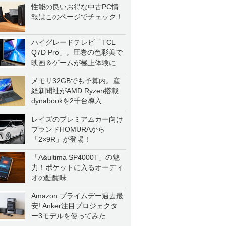
性能の良いお得な中古PC情
報はこのページでチェック！
ハイグレードテレビ「TCL
Q7D Pro」。圧巻の色彩美で
映画＆ゲームが極上体験に
メモリ32GBでも予算内。産
経新聞社がAMD Ryzen搭載
dynabookを2千台導入
レイズのプレミアムカー向け
ブランドHOMURAから
「2×9R」が登場！
「A&ultima SP4000T」の魅
力！ポケットに入るオーディ
オの醍醐味
Amazon プライムデー過去最
安! Anker注目プロジェクタ
ー3モデルを使ってみた