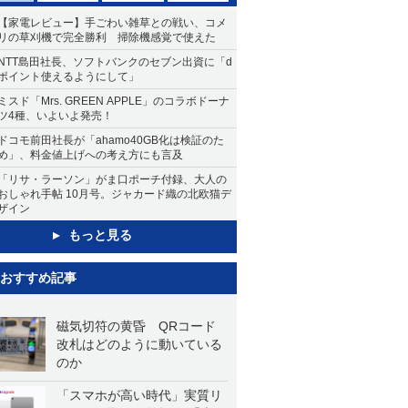
【家電レビュー】手ごわい雑草との戦い、コメ
リの草刈機で完全勝利 掃除機感覚で使えた
NTT島田社長、ソフトバンクのセブン出資に「d
ポイント使えるようにして」
ミスド「Mrs. GREEN APPLE」のコラボドーナ
ツ4種、いよいよ発売！
ドコモ前田社長が「ahamo40GB化は検証のた
め」、料金値上げへの考え方にも言及
「リサ・ラーソン」がま口ポーチ付録、大人の
おしゃれ手帖 10月号。ジャカード織の北欧猫デ
ザイン
もっと見る
おすすめ記事
磁気切符の黄昏 QRコード
改札はどのように動いている
のか
「スマホが高い時代」実質リ