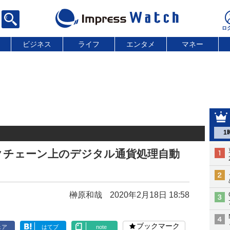
ビジネス
ライフ
エンタメ
マネー
1
ックチェーン上のデジタル通貨処理自動
榊原和哉
2020年2月18日 18:58
ブックマーク
ェア
はてブ
note