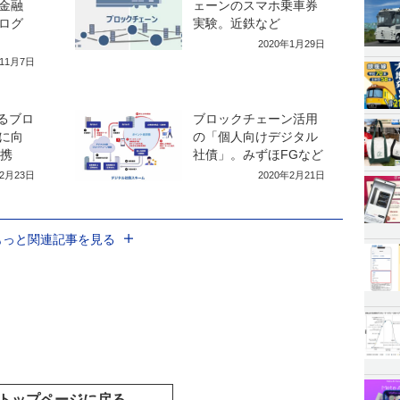
金融
ェーンのスマホ乗車券
ログ
実験。近鉄など
2020年1月29日
年11月7日
るブロ
ブロックチェーン活用
に向
の「個人向けデジタル
連携
社債」。みずほFGなど
12月23日
2020年2月21日
もっと関連記事を見る
トップページに戻る