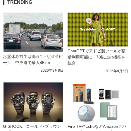
TRENDING
ChatGPTでアドビ製ツールが横
お盆休み前半は8日に下り渋滞ピ
断利用可能に　70以上の機能を
ーク　中央道で最大45km
統合
2026年8月8日
2026年8月6日
G-SHOCK、ゴールド×ブラウン
Fire TVやEchoなどAmazonデバ