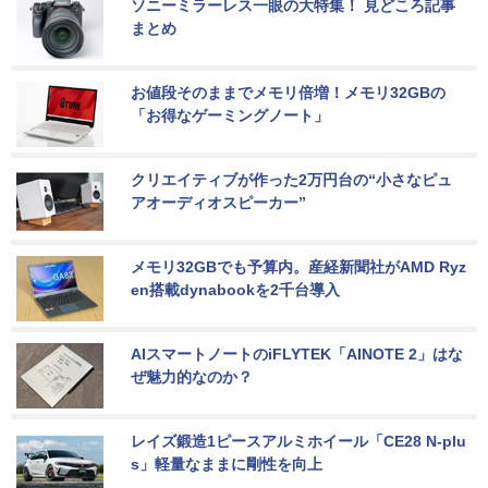
ソニーミラーレス一眼の大特集！ 見どころ記事
まとめ
お値段そのままでメモリ倍増！メモリ32GBの
「お得なゲーミングノート」
クリエイティブが作った2万円台の“小さなピュ
アオーディオスピーカー”
メモリ32GBでも予算内。産経新聞社がAMD Ryz
en搭載dynabookを2千台導入
AIスマートノートのiFLYTEK「AINOTE 2」はな
ぜ魅力的なのか？
レイズ鍛造1ピースアルミホイール「CE28 N-plu
s」軽量なままに剛性を向上