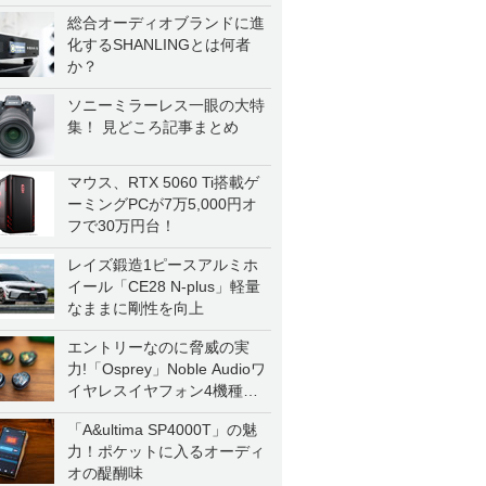
総合オーディオブランドに進
化するSHANLINGとは何者
か？
ソニーミラーレス一眼の大特
集！ 見どころ記事まとめ
マウス、RTX 5060 Ti搭載ゲ
ーミングPCが7万5,000円オ
フで30万円台！
レイズ鍛造1ピースアルミホ
イール「CE28 N-plus」軽量
なままに剛性を向上
エントリーなのに脅威の実
力!「Osprey」Noble Audioワ
イヤレスイヤフォン4機種を
一気に聴く
「A&ultima SP4000T」の魅
力！ポケットに入るオーディ
オの醍醐味