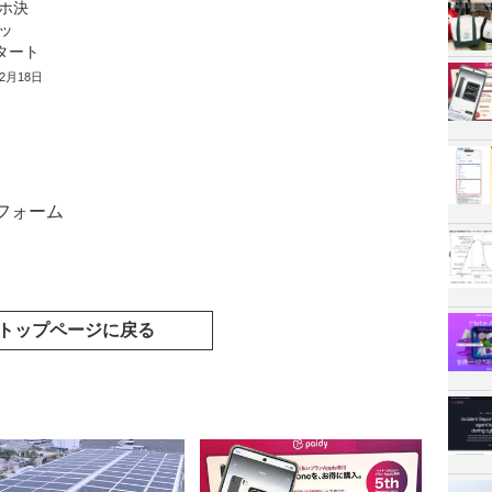
ホ決
ッ
タート
年2月18日
フォーム
トップページに戻る