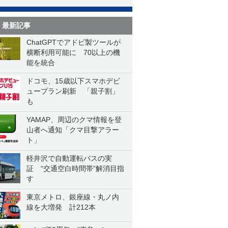
最新記事
ChatGPTでアドビ製ツールが
横断利用可能に 70以上の機
能を統合
ドコモ、15歳以下スマホデビ
ュープラン刷新 「親子割」
も
YAMAP、周辺のクマ情報を登
山者へ通知「クマ目撃アラー
ト」
軽井沢で自動運転バスの実
証 “交通空白時間帯”解消目指
す
東京メトロ、銀座線・丸ノ内
線を大増発 計212本