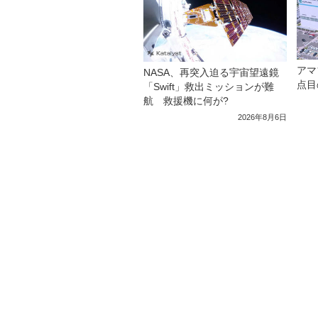
アマ
NASA、再突入迫る宇宙望遠鏡
点目
「Swift」救出ミッションが難
航 救援機に何が?
2026年8月6日