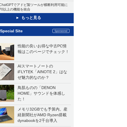
ChatGPTでアドビ製ツールが横断利用可能に
70以上の機能を統合
もっと見る
Special Site
性能の良いお得な中古PC情
報はこのページでチェック！
AIスマートノートの
iFLYTEK「AINOTE 2」はな
ぜ魅力的なのか？
鳥肌ものの「DENON
HOME」サウンドを体感し
た！
メモリ32GBでも予算内。産
経新聞社がAMD Ryzen搭載
dynabookを2千台導入