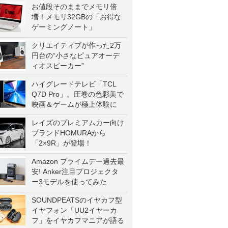
お値段そのままでメモリ倍
増！メモリ32GBの「お得な
ゲーミングノート」
クリエイティブが作った2万
円台の“小さなピュアオーデ
ィオスピーカー”
ハイグレードテレビ「TCL
Q7D Pro」。圧巻の色彩美で
映画＆ゲームが極上体験に
レイズのプレミアムカー向け
ブランドHOMURAから
「2×9R」が登場！
Amazon プライムデー過去最
安! Anker注目プロジェクタ
ー3モデルを使ってみた
SOUNDPEATSのイヤカフ型
イヤフォン「UU2イヤーカ
フ」をイヤカフマニアが語る