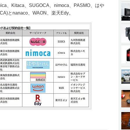
a、Kitaca、SUGOCA、nimoca、PASMO、はや
CA)とnanaco、WAON、楽天Edy。