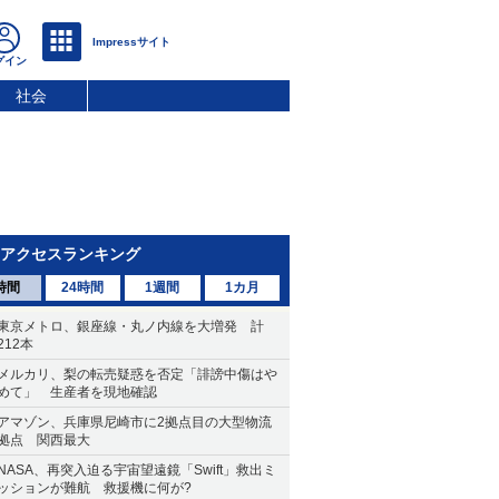
社会
アクセスランキング
時間
24時間
1週間
1カ月
東京メトロ、銀座線・丸ノ内線を大増発 計
212本
メルカリ、梨の転売疑惑を否定「誹謗中傷はや
めて」 生産者を現地確認
アマゾン、兵庫県尼崎市に2拠点目の大型物流
拠点 関西最大
NASA、再突入迫る宇宙望遠鏡「Swift」救出ミ
ッションが難航 救援機に何が?