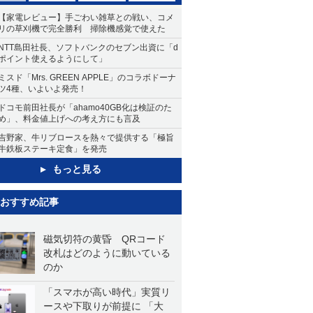
【家電レビュー】手ごわい雑草との戦い、コメ
リの草刈機で完全勝利 掃除機感覚で使えた
NTT島田社長、ソフトバンクのセブン出資に「d
ポイント使えるようにして」
ミスド「Mrs. GREEN APPLE」のコラボドーナ
ツ4種、いよいよ発売！
ドコモ前田社長が「ahamo40GB化は検証のた
め」、料金値上げへの考え方にも言及
吉野家、牛リブロースを熱々で提供する「極旨
牛鉄板ステーキ定食」を発売
もっと見る
おすすめ記事
磁気切符の黄昏 QRコード
改札はどのように動いている
のか
「スマホが高い時代」実質リ
ースや下取りが前提に 「大