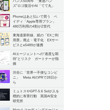
ハンズ50周年 “東急ハン
ズ”ロゴ復活やAI「てて丸」
Phoneはあと払いで買う ペ
イディ「Apple専用プラン」
480万利用の4割がZ世代
東海道新幹線、紙の「EXご利
用票」廃止・電子化 EXサー
ビスとe5489が連携
AIエージェントへの“過度な期
待”とリスク ガートナーが指
摘
渋谷に「世界一不便なコンビ
ニ」 Meta AIのPRで28日か
ら
ミュトスやGPT-5.6 Solが人を
標的に有害行動 英国AI安全
研究所
Metaもコーディングエージェ