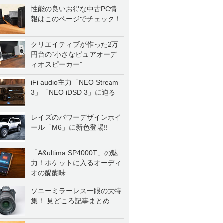
性能の良いお得な中古PC情
報はこのページでチェック！
クリエイティブが作った2万
円台の“小さなピュアオーデ
ィオスピーカー”
iFi audio主力「NEO Stream
3」「NEO iDSD 3」に迫る
レイズのパワーデザインホイ
ール「M6」に新色登場!!
「A&ultima SP4000T」の魅
力！ポケットに入るオーディ
オの醍醐味
ソニーミラーレス一眼の大特
集！ 見どころ記事まとめ