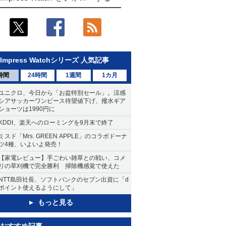
Impress Watchシリーズ 人気記事
時間
24時間
1週間
1カ月
ユニクロ、今日から「お盆特別セール」。涼感
シアサッカーワンピース待望値下げ、撥水ギア
ショーツは1990円に
KDDI、楽天へのローミングを9月末で終了
ミスド「Mrs. GREEN APPLE」のコラボドーナ
ツ4種、いよいよ発売！
【家電レビュー】手ごわい雑草との戦い、コメ
リの草刈機で完全勝利 掃除機感覚で使えた
NTT島田社長、ソフトバンクのセブン出資に「d
ポイント使えるようにして」
もっと見る