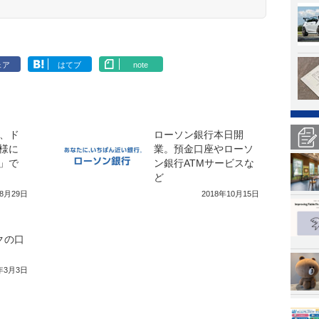
ェア
はてブ
note
M、ド
ローソン銀行本日開
様に
業。預金口座やローソ
」で
ン銀行ATMサービスな
ど
年8月29日
2018年10月15日
ンクの口
2年3月3日