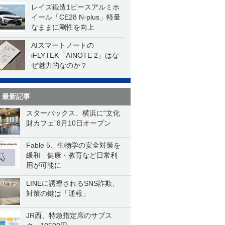
レイズ鍛造1ピースアルミホ
イール「CE28 N-plus」軽量
なままに剛性を向上
AIスマートノートの
iFLYTEK「AINOTE 2」はな
ぜ魅力的なのか？
最新記事
スターバックス、横浜に“文化
財カフェ”8月10日オープン
Fable 5、生物学の安全対策を
緩和 健康・教育など日常利
用が可能に
LINEに誘導されるSNS詐欺、
対策の鍵は「通報」
JR西、特急指定席のサブス