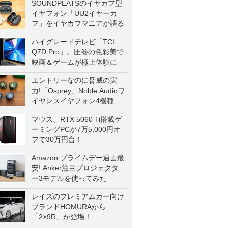
SOUNDPEATSのイヤカフ型
イヤフォン「UU2イヤーカ
フ」をイヤカフマニアが語る
ハイグレードテレビ「TCL
Q7D Pro」。圧巻の色彩美で
映画＆ゲームが極上体験に
エントリーなのに脅威の実
力!「Osprey」Noble Audioワ
イヤレスイヤフォン4機種を
一気に聴く
マウス、RTX 5060 Ti搭載ゲ
ーミングPCが7万5,000円オ
フで30万円台！
Amazon プライムデー過去最
安! Anker注目プロジェクタ
ー3モデルを使ってみた
レイズのプレミアムカー向け
ブランドHOMURAから
「2×9R」が登場！