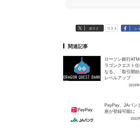
ポスト
リスト
シ
関連記事
ローソン銀行AT
ラゴンクエスト仕
なる。「取引開始
レベルアップ
2019
PayPay、JAバ
座が登録可能に
202