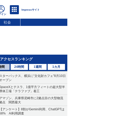
社会
アクセスランキング
時間
24時間
1週間
1カ月
スターバックス、横浜に“文化財カフェ”8月10日
オープン
SpaceXとテスラ、1億平方フィートの超大型半
導体工場「テラファブ」着工
アマゾン、兵庫県尼崎市に2拠点目の大型物流
拠点 関西最大
【アンケート】8割がGemini利用、ChatGPTは
68% AI利用調査