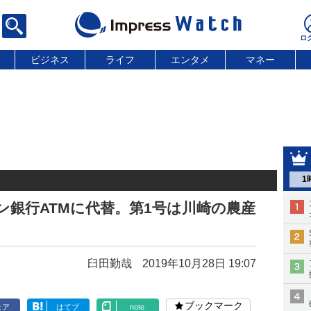
ビジネス
ライフ
エンタメ
マネー
1
ソン銀行ATMに代替。第1号は川崎の農産
臼田勤哉
2019年10月28日 19:07
ブックマーク
ェア
はてブ
note