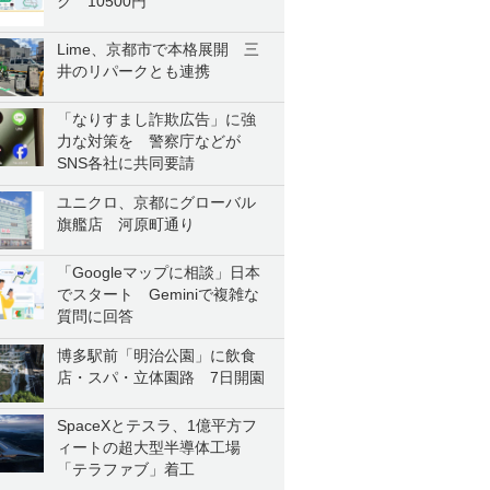
ク 10500円
Lime、京都市で本格展開 三
井のリパークとも連携
「なりすまし詐欺広告」に強
力な対策を 警察庁などが
SNS各社に共同要請
ユニクロ、京都にグローバル
旗艦店 河原町通り
「Googleマップに相談」日本
でスタート Geminiで複雑な
質問に回答
博多駅前「明治公園」に飲食
店・スパ・立体園路 7日開園
SpaceXとテスラ、1億平方フ
ィートの超大型半導体工場
「テラファブ」着工