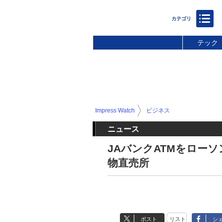
テック
Impress Watch
ビジネス
ニュース
JAバンクATMをロー
物直売所
ポスト
リスト
シ