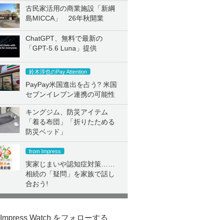
古民家活用の商業施設「新綱
島MICCA」 26年秋開業
ChatGPT、無料で最新の
「GPT-5.6 Luna」提供
鈴木淳也のPay Attention
PayPay米国進出を占う? 米国
セブンイレブン連携の可能性
キングジム、防災アイテム
「着る布団」「折りたためる
防災ベッド」
from Impress
実家じまいや認知症対策……
相続の「疑問」を家族で話し
合おう!
Impress Watch をフォローする