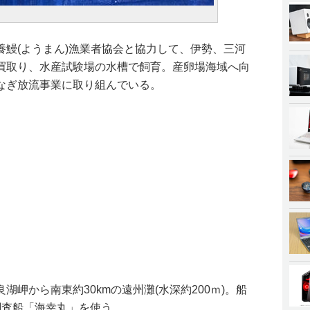
養鰻(ようまん)漁業者協会と協力して、伊勢、三河
買取り、水産試験場の水槽で飼育。産卵場海域へ向
なぎ放流事業に取り組んでいる。
岬から南東約30kmの遠州灘(水深約200ｍ)。船
調査船「海幸丸」を使う。