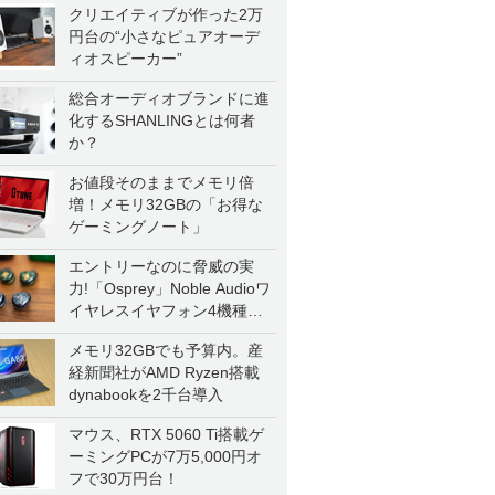
クリエイティブが作った2万
円台の“小さなピュアオーデ
ィオスピーカー”
総合オーディオブランドに進
化するSHANLINGとは何者
か？
お値段そのままでメモリ倍
増！メモリ32GBの「お得な
ゲーミングノート」
エントリーなのに脅威の実
力!「Osprey」Noble Audioワ
イヤレスイヤフォン4機種を
一気に聴く
メモリ32GBでも予算内。産
経新聞社がAMD Ryzen搭載
dynabookを2千台導入
マウス、RTX 5060 Ti搭載ゲ
ーミングPCが7万5,000円オ
フで30万円台！