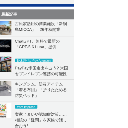
最新記事
古民家活用の商業施設「新綱
島MICCA」 26年秋開業
ChatGPT、無料で最新の
「GPT-5.6 Luna」提供
鈴木淳也のPay Attention
PayPay米国進出を占う? 米国
セブンイレブン連携の可能性
キングジム、防災アイテム
「着る布団」「折りたためる
防災ベッド」
from Impress
実家じまいや認知症対策……
相続の「疑問」を家族で話し
合おう!