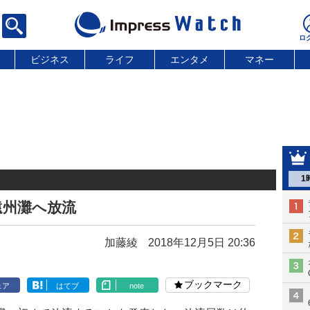
ビジネス
ライフ
エンタメ
マネー
1
遠州灘へ放流
加藤綾
2018年12月5日 20:36
ブックマーク
ェア
はてブ
note