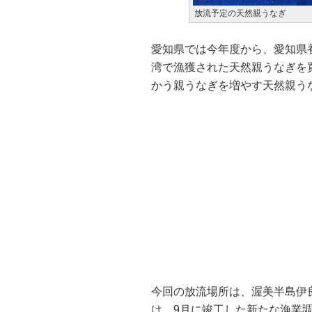
放流予定の天然親うなぎ
愛知県では今年度から、愛知県
湾で漁獲された天然親うなぎを
かう親うなぎを増やす天然親う
今回の放流場所は、渥美半島伊良湖
は、9月に竣工した新たな漁業