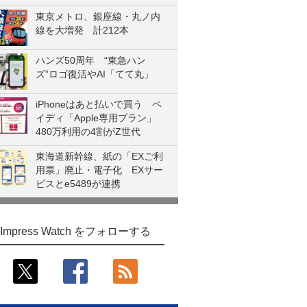
東京メトロ、銀座線・丸ノ内
線を大増発 計212本
ハンズ50周年 “東急ハン
ズ”ロゴ復活やAI「てて丸」
iPhoneはあと払いで買う ペ
イディ「Apple専用プラン」
480万利用の4割がZ世代
東海道新幹線、紙の「EXご利
用票」廃止・電子化 EXサー
ビスとe5489が連携
Impress Watch をフォローする