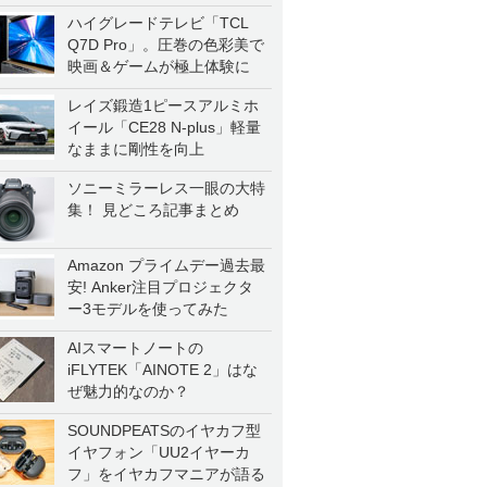
ハイグレードテレビ「TCL
Q7D Pro」。圧巻の色彩美で
映画＆ゲームが極上体験に
レイズ鍛造1ピースアルミホ
イール「CE28 N-plus」軽量
なままに剛性を向上
ソニーミラーレス一眼の大特
集！ 見どころ記事まとめ
Amazon プライムデー過去最
安! Anker注目プロジェクタ
ー3モデルを使ってみた
AIスマートノートの
iFLYTEK「AINOTE 2」はな
ぜ魅力的なのか？
SOUNDPEATSのイヤカフ型
イヤフォン「UU2イヤーカ
フ」をイヤカフマニアが語る