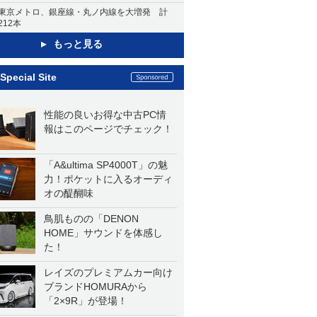
東京メトロ、銀座線・丸ノ内線を大増発 計
212本
もっと見る
Special Site
性能の良いお得な中古PC情
報はこのページでチェック！
「A&ultima SP4000T」の魅
力！ポケットに入るオーディ
オの醍醐味
鳥肌ものの「DENON
HOME」サウンドを体感し
た！
レイズのプレミアムカー向け
ブランドHOMURAから
「2×9R」が登場！