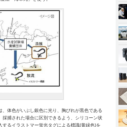
は、体色がいぶし銀色に光り、胸びれが黒色である
、採捕された場合に区別できるよう、シリコーン状
入するイラストマー蛍光タグによる標識(黄緑色)を