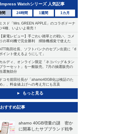
Impress Watchシリーズ 人気記事
時間
24時間
1週間
1カ月
ミスド「Mrs. GREEN APPLE」のコラボドーナ
ツ4種、いよいよ発売！
【家電レビュー】手ごわい雑草との戦い、コメ
リの草刈機で完全勝利 掃除機感覚で使えた
NTT島田社長、ソフトバンクのセブン出資に「d
ポイント使えるようにして」
カルディ、オンライン限定「ネコバッグ＆タン
ブラーセット」を一般販売。7月の抽選販売の
当選無効分
ドコモ前田社長が「ahamo40GB化は検証のた
め」、料金値上げへの考え方にも言及
もっと見る
おすすめ記事
ahamo 40GB増量の謎 密か
に開幕したサブブランド戦争